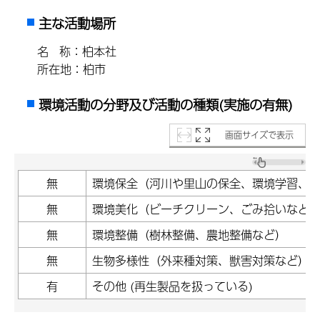
主な活動場所
名 称：柏本社
所在地：柏市
環境活動の分野及び活動の種類(実施の有無)
画面サイズで表示
無
環境保全（河川や里山の保全、環境学習、
無
環境美化（ビーチクリーン、ごみ拾いなど
無
環境整備（樹林整備、農地整備など）
無
生物多様性（外来種対策、獣害対策など）
有
その他 (再生製品を扱っている)