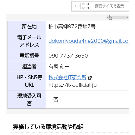
画面サイズで表示
所在地
柏市高柳872番地7号
電子メール
dokonjyouda4ne2000@gmail.com
アドレス
電話番号
090-7737-3650
担当者
有國 創一
HP・SNS等
株式会社IT研究所
URL
https://it-k.official.jp
現地受入可
否
否
実施している環境活動や取組