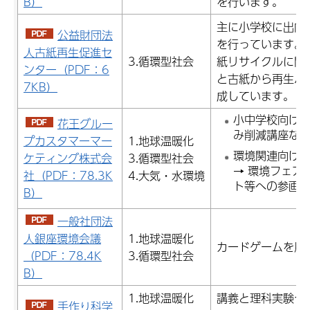
B）
を行います。
主に小学校に出向
公益財団法
を行っています。
人古紙再生促進セ
3.循環型社会
紙リサイクルに関
ンター（PDF：6
と古紙から再生ハ
7KB）
成しています。
小中学校向け
花王グルー
み削減講座な
プカスタマーマー
1.地球温暖化
環境関連向け「
ケティング株式会
3.循環型社会
→ 環境フェア
社（PDF：78.3K
4.大気・水環境
ト等への参画
B）
一般社団法
人銀座環境会議
1.地球温暖化
カードゲームを用い
（PDF：78.4K
3.循環型社会
B）
1.地球温暖化
講義と理科実験や
手作り科学