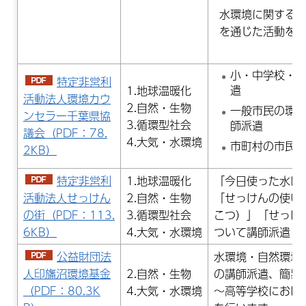
水環境に関する
を通じた活動を
小・中学校・
特定非営利
遣
1.地球温暖化
活動法人環境カウ
2.自然・生物
一般市民の環
ンセラー千葉県協
3.循環型社会
師派遣
議会（PDF：78.
4.大気・水環境
市町村の市民
2KB）
特定非営利
1.地球温暖化
「今日使った水は
活動法人せっけん
2.自然・生物
「せっけんの使い
の街（PDF：113.
3.循環型社会
こつ）」「せっけ
6KB）
4.大気・水環境
ついて講師派遣
公益財団法
水環境・自然環境
人印旛沼環境基金
2.自然・生物
の講師派遣、簡易
（PDF：80.3K
4.大気・水環境
～高等学校におけ