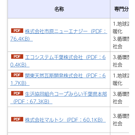
名称
専門分野
1.地球温
株式会社市原ニューエナジー（PDF：
暖化
76.4KB）
3.循環型
社会
エコシステム千葉株式会社（PDF：6
3.循環型
0.4KB）
社会
関東天然瓦斯開発株式会社（PDF：6
1.地球温
1.7KB）
暖化
生活協同組合コープみらい千葉県本部
3.循環型
（PDF：67.3KB）
社会
3.循環型
株式会社マルトシ（PDF：60.1KB）
社会