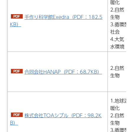
暖化
2.自然・
手作り科学館Exedra（PDF：182.5
生物
KB）
3.循環型
社会
4.大気・
水環境
2.自然・
合同会社HANAP（PDF：68.7KB）
生物
1.地球温
暖化
株式会社TOAシブル（PDF：98.2K
2.自然・
B）
生物
3.循環型