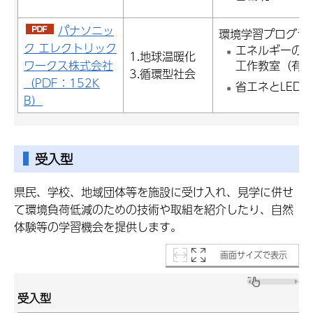
パナソニッ
環境学習プログラ
ク エレクトリック
エネルギーの
1.地球温暖化
ワークス株式会社
工作教室（有
3.循環型社会
（PDF：152K
省エネとLED
B）
受入型
県民、学校、地域団体等を施設に受け入れ、見学に併せ
て環境負荷低減のための技術や取組を紹介したり、自然
体験等の学習機会を提供します。
画面サイズで表示
受入型