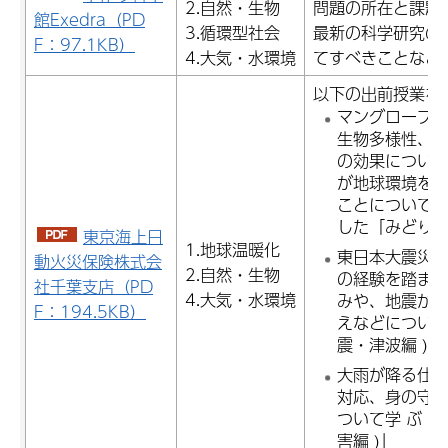
2.自然・生物
問題の所在と課題
館Exedra（PD
3.循環型社会
最新の科学研究の
F：97.1KB）
4.大気・水環境
てすべきことなど
以下の出前授業を
マングローブ
生物多様性、
の効果につい
が地球環境を
ことについて
した「みどり
東京海上日
1.地球温暖化
東日本大震災
動火災保険株式会
2.自然・生物
の経験を踏ま
社千葉支店（PD
4.大気・水環境
みや、地震が
F：194.5KB）
えなどについて
震・津波編 )」
大雨が降る仕
対応、身の守
ついて学 ぶ「
害編 )」