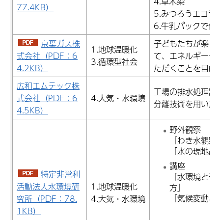
4.草木染
77.4KB）
5.みつろうエコラ
6.牛乳パックで作
京葉ガス株
子どもたちが楽し
1.地球温暖化
式会社（PDF：6
て、エネルギーや
3.循環型社会
4.2KB）
ただくことを目的
広和エムテック株
工場の排水処理設
式会社（PDF：6
4.大気・水環境
分離技術を用いた
4.5KB）
野外観察
「わき水観察
「水の現地調
講座
特定非営利
「水環境と千
活動法人水環境研
1.地球温暖化
方」
「気候変動と
究所（PDF：78.
4.大気・水環境
1KB）