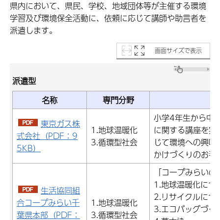
県内において、県民、学校、地域団体等が主催する環境
学習及び環境保全活動に、依頼に応じて講師や助言者を
派遣します。
画面サイズで表示
派遣型
名称
専門分野
小学4年生から中
東京ガス株
1.地球温暖化
に関する講座を実
式会社（PDF：9
3.循環型社会
じて環境への興味
5KB）
かけづくりのお手
「コープみらいの
1.地球温暖化につ
生活協同組
2.リサイクルにつ
合コープみらい千
1.地球温暖化
3.エコバッグづく
葉県本部（PDF：
3.循環型社会