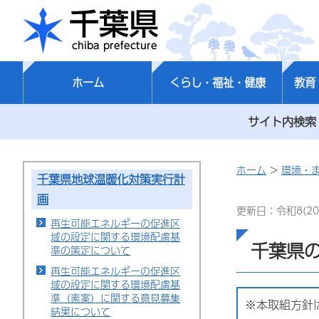
千葉県
ホーム
くらし・福祉・健康
教育
サイト内検索
ホーム
>
環境・
千葉県地球温暖化対策実行計
画
更新日：令和8(20
再生可能エネルギーの促進区
域の設定に関する環境配慮基
千葉県
準の策定について
再生可能エネルギーの促進区
域の設定に関する環境配慮基
準（素案）に関する意見募集
※本取組方針
結果について