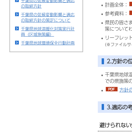
千葉県の気候変動影響と適応
計画全体：
の取組方針
参考資料：
千葉県の気候変動影響と適応
の取組方針の策定について
県民の皆さ
策について
千葉県地球温暖化対策実行計
画（区域施策編）
リーフレッ
千葉県地球環境保全行動計画
(※ファイル
2.方針の
千葉県地球
での県施策
方針の
3.適応の
避けられない