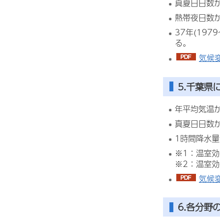
真夏日日数
熱帯夜日数
37年(19
る。
気候変
5.千葉県
年平均気温が4
真夏日日数が
1時間降水量
※1：温室効
※2：温室効
気候変
6.各分野