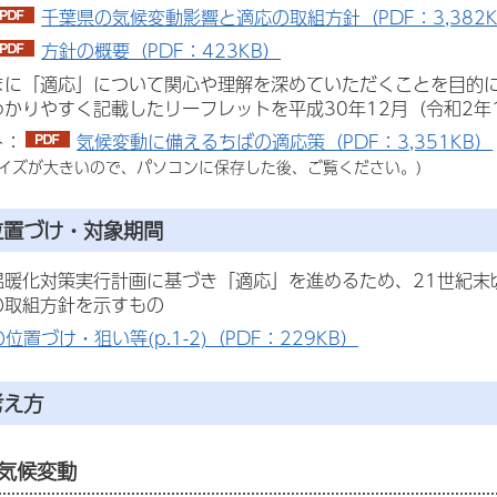
千葉県の気候変動影響と適応の取組方針（PDF：3,382K
方針の概要（PDF：423KB）
まに「適応」について関心や理解を深めていただくことを目的
わかりやすく記載したリーフレットを平成30年12月（令和2年
ト：
気候変動に備えるちばの適応策（PDF：3,351KB）
サイズが大きいので、パソコンに保存した後、ご覧ください。)
位置づけ・対象期間
温暖化対策実行計画に基づき「適応」を進めるため、21世紀末
の取組方針を示すもの
位置づけ・狙い等(p.1-2)（PDF：229KB）
考え方
気候変動