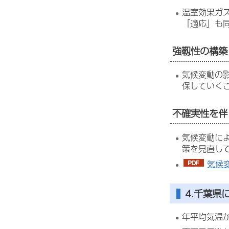
温室効果ガ
「適応」も
強靱性の構築
気候変動の
保していく
不確実性を伴
気候変動に
策を見直し
気候変
4.千葉県
年平均気温が