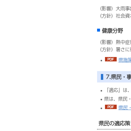
（影響）大雨事
（方針）社会資
健康分野
（影響）熱中症
（方針）暑さに
県施策
7.県民・
「適応」は
県は、県民
県民・
県民の適応策