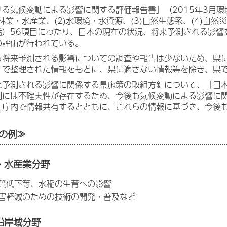
ける気候変動による影響に関する評価報告書」（2015年3月
・林業・水産業、(2)水環境・水資源、(3)自然生態系、(4)自然災
活）56項目にわたり、日本の現在の状況、将来予測される影響
の評価が行われている。
る将来予測される影響についての調査や報告は少ないため、県
」で整理された情報をもとに、県に適さない情報等を除き、県
来予測される影響に関係する県施策の取組方針について、「日
測には不確実性が存在するため、今後も気候変動による影響に
て庁内で情報共有するとともに、これらの情報に基づき、今後
の例≫
・水産業分野
質低下等、水稲の生育への影響
害軽減のための技術の開発・普及など
沿岸域分野