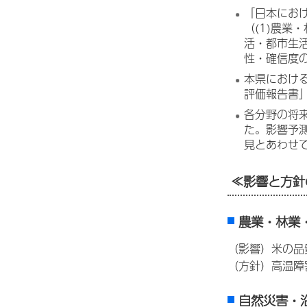
「日本にお
（(1)農業
活・都市生
性・確信度
本県におけ
評価報告書
各分野の将
た。影響予
見とあわせ
≪影響と方針
農業・林業
（影響）米の品
（方針）高温障
自然災害・