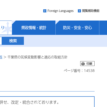
Foreign Languages
閲覧補助機能
くり
県政情報・統計
防災・安全・安心
等
> 千葉県の気候変動影響と適応の取組方針
ページ番号：14538
に併せ、改定・統合されております。