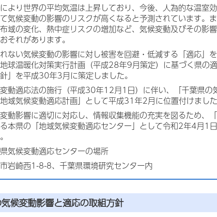
により世界の平均気温は上昇しており、今後、人為的な温室効
けて気候変動の影響のリスクが高くなると予測されています。
分布域の変化、熱中症リスクの増加など、気候変動及びその影
るおそれがあります。
られない気候変動の影響に対し被害を回避・低減する「適応」
地球温暖化対策実行計画（平成28年9月策定）に基づく県の
針」を平成30年3月に策定しました。
変動適応法の施行（平成30年12月1日）に伴い、「千葉県の
地域気候変動適応計画」として平成31年2月に位置付けまし
変動影響に適切に対応し、情報収集機能の充実を図るため、「
る本県の「地域気候変動適応センター」として令和2年4月1
た。
葉県気候変動適応センターの場所
市岩崎西1-8-8、千葉県環境研究センター内
の気候変動影響と適応の取組方針