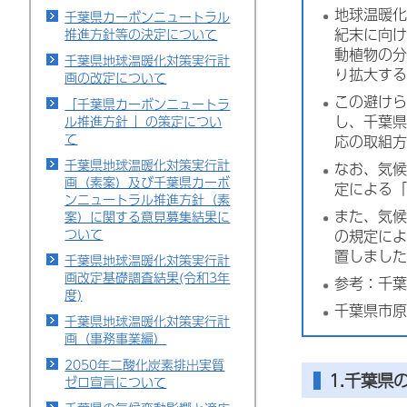
地球温暖化
千葉県カーボンニュートラル
紀末に向
推進方針等の決定について
動植物の
千葉県地球温暖化対策実行計
り拡大す
画の改定について
この避け
「千葉県カーボンニュートラ
し、千葉県
ル推進方針 」の策定につい
て
応の取組方
千葉県地球温暖化対策実行計
なお、気候
画（素案）及び千葉県カーボ
定による「
ンニュートラル推進方針（素
また、気候
案）に関する意見募集結果に
ついて
の規定によ
置しまし
千葉県地球温暖化対策実行計
画改定基礎調査結果(令和3年
参考：千
度)
千葉県市原
千葉県地球温暖化対策実行計
画（事務事業編）
2050年二酸化炭素排出実質
1.千葉県
ゼロ宣言について