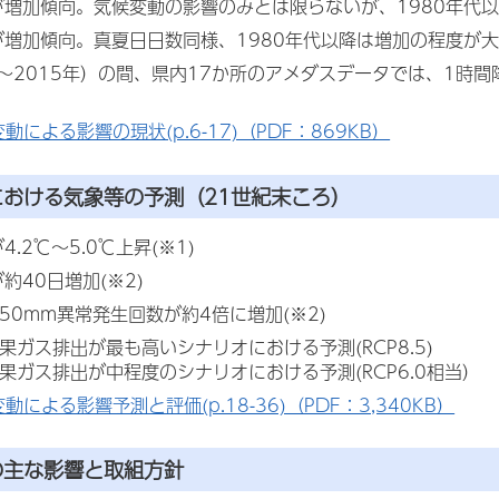
が増加傾向。気候変動の影響のみとは限らないが、1980年代
が増加傾向。真夏日日数同様、1980年代以降は増加の程度が
79～2015年）の間、県内17か所のアメダスデータでは、1
動による影響の現状(p.6-17)（PDF：869KB）
における気象等の予測（21世紀末ころ）
.2℃～5.0℃上昇(※1)
約40日増加(※2)
50mm異常発生回数が約4倍に増加(※2)
果ガス排出が最も高いシナリオにおける予測(RCP8.5)
果ガス排出が中程度のシナリオにおける予測(RCP6.0相当）
動による影響予測と評価(p.18-36)（PDF：3,340KB）
の主な影響と取組方針