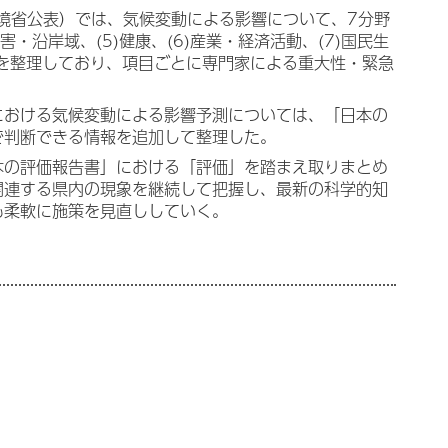
環境省公表）では、気候変動による影響について、7分野
害・沿岸域、(5)健康、(6)産業・経済活動、(7)国民生
を整理しており、項目ごとに専門家による重大性・緊急
における気候変動による影響予測については、「日本の
で判断できる情報を追加して整理した。
本の評価報告書」における「評価」を踏まえ取りまとめ
関連する県内の現象を継続して把握し、最新の科学的知
も柔軟に施策を見直ししていく。