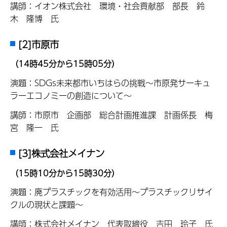
講師：イオン株式会社 環境・社会貢献部 部長 鈴
木 隆博 氏
[2]市原市
（14時45分から15時05分）
演題：SDGs未来都市いちはらの挑戦～市原発サーキュ
ラーエコノミーの創造について～
講師：市原市 企画部 総合計画推進課 計画係長 梅
宮 隆一 氏
[3]株式会社メイナン
（15時10分から15時30分）
演題：廃プラスチックを有効活用～プラスチックリサイ
クルの現状と課題～
講師：株式会社メイナン 代表取締役 吉田 玲子 氏