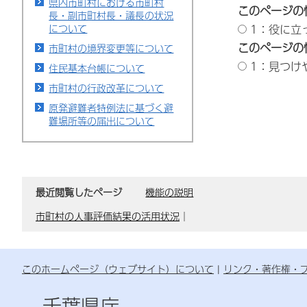
県内市町村における市町村
このページの
長・副市町村長・議長の状況
1：役に立
について
このページの
市町村の境界変更等について
1：見つけ
住民基本台帳について
市町村の行政改革について
原発避難者特例法に基づく避
難場所等の届出について
最近閲覧したページ
機能の説明
市町村の人事評価結果の活用状況
｜
このホームページ（ウェブサイト）について
リンク・著作権・
千葉県庁