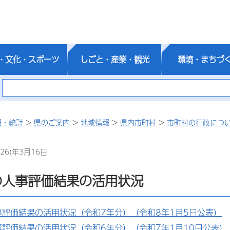
・文化・スポーツ
しごと・産業・観光
環境・まちづ
報・統計
>
県のご案内
>
地域情報
>
県内市町村
>
市町村の行政につ
26)年3月16日
の人事評価結果の活用状況
事評価結果の活用状況（令和7年分）（令和8年1月5日公表）
評価結果の活用状況（令和6年分）（令和7年1月10日公表）