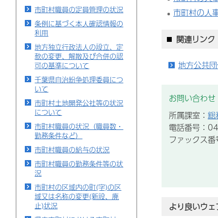
市町村職員の定員管理の状況
市町村の人事
条例に基づく本人確認情報の
利用
関連リンク
地方独立行政法人の設立、定
款の変更、解散及び合併の認
地方公共団
可の基準について
千葉県自治紛争処理委員につ
いて
お問い合わせ
市町村土地開発公社等の状況
について
所属課室：
総
市町村職員の状況（職員数・
電話番号：043
勤務条件など）
ファックス番号：
市町村職員の給与の状況
市町村職員の勤務条件等の状
況
市町村の区域内の町(字)の区
域又は名称の変更(新設、廃
止)状況
より良いウェ