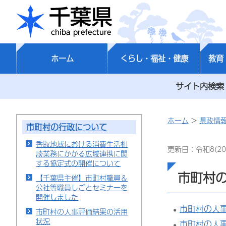
千葉県
ホーム
くらし・福祉・健康
教育
サイト内検索
ホーム
>
県政情
市町村の行政について
香取地域における消費生活相
更新日：令和8(20
談業務にかかる広域連携に関
する協定式の開催について
市町村
【千葉県主催】市町村職員＆
公社等職員しごとセミナーを
開催しました
市町村の人
市町村の人事評価結果の活用
状況
市町村の人事