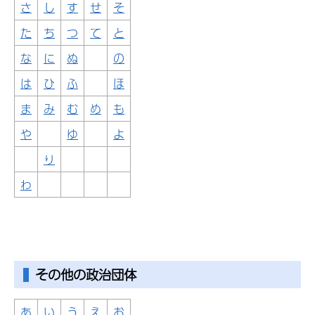
さ
し
す
せ
そ
た
ち
つ
て
と
な
に
ぬ
の
は
ひ
ふ
ほ
ま
み
む
め
も
や
ゆ
よ
り
わ
その他の政治団体
あ
い
う
え
お