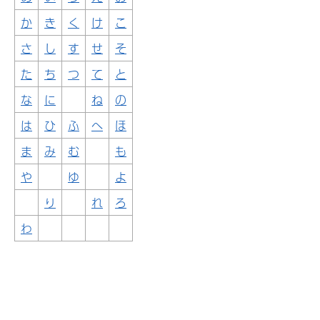
か
き
く
け
こ
さ
し
す
せ
そ
た
ち
つ
て
と
な
に
ね
の
は
ひ
ふ
へ
ほ
ま
み
む
も
や
ゆ
よ
り
れ
ろ
わ