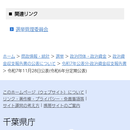
関連リンク
選挙管理委員会
ホーム
>
県政情報・統計
>
選挙
>
政治団体・政治資金
>
政治資
金収支報告書の公表について
>
令和7年公表分-政治資金収支報告書
> 令和7年11月28日公表(令和6年分定期公表)
このホームページ（ウェブサイト）について
リンク・著作権・プライバシー・免責事項等
サイト運営の考え方
携帯サイトのご案内
千葉県庁