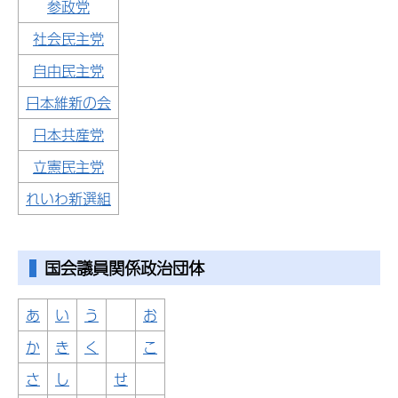
参政党
社会民主党
自由民主党
日本維新の会
日本共産党
立憲民主党
れいわ新選組
国会議員関係政治団体
あ
い
う
お
か
き
く
こ
さ
し
せ