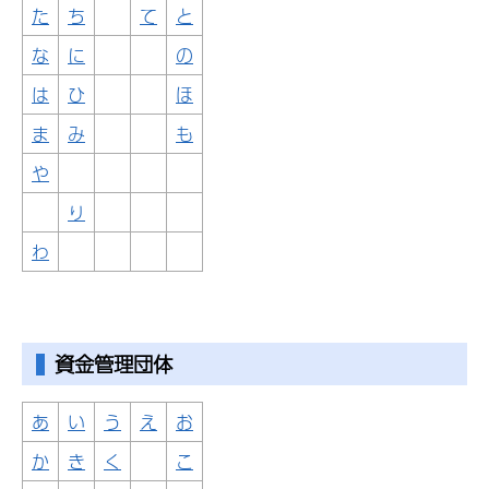
た
ち
て
と
な
に
の
は
ひ
ほ
ま
み
も
や
り
わ
資金管理団体
あ
い
う
え
お
か
き
く
こ