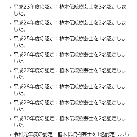
平成23年度の認定：植木伝統樹芸士を3名認定しま
した。
平成24年度の認定：植木伝統樹芸士を2名認定しま
した。
平成25年度の認定：植木伝統樹芸士を1名認定しま
した。
平成26年度の認定：植木伝統樹芸士を2名認定しま
した。
平成27年度の認定：植木伝統樹芸士を3名認定しま
した。
平成28年度の認定：植木伝統樹芸士を2名認定しま
した。
平成29年度の認定：植木伝統樹芸士を3名認定しま
した。
平成30年度の認定：植木伝統樹芸士を2名認定しま
した。
令和元年度の認定：植木伝統樹芸士を1名認定しまし