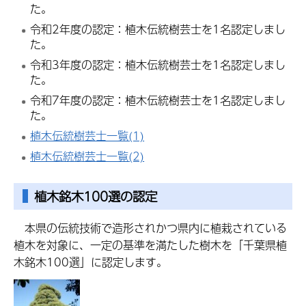
た。
令和2年度の認定：植木伝統樹芸士を1名認定しまし
た。
令和3年度の認定：植木伝統樹芸士を1名認定しまし
た。
令和7年度の認定：植木伝統樹芸士を1名認定しまし
た。
植木伝統樹芸士一覧(1)
植木伝統樹芸士一覧(2)
植木銘木100選の認定
本県の伝統技術で造形されかつ県内に植栽されている
植木を
対象に、一定の基準を満たした樹木を「千葉県植
木銘木100選」に認定します。