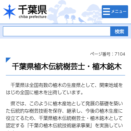
検索・メニュ
千葉県
ー
ページ番号：7104
千葉県植木伝統樹芸士・植木銘木
千葉県は全国有数の植木
の生産県として、関東地域を
はじめ全国に植木を出荷しています。
県では、このように植木産地として発展の
基礎を築い
た伝統的な樹芸技術を保存、継承し、今後の植木生産に
役立てるため、千葉県植木伝統樹芸士・植木銘木として
認定する『千葉の植木伝統技術継承事業』を実施してい