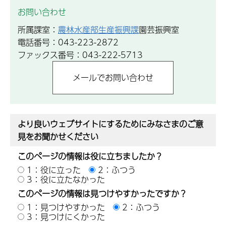
お問い合わせ
所属課室：
農林水産部生産振興課
園芸振興室
電話番号：043-223-2872
ファックス番号：043-222-5713
より良いウェブサイトにするためにみなさまのご意
見をお聞かせください
このページの情報は役に立ちましたか？
1：役に立った
2：ふつう
3：役に立たなかった
このページの情報は見つけやすかったですか？
1：見つけやすかった
2：ふつう
3：見つけにくかった