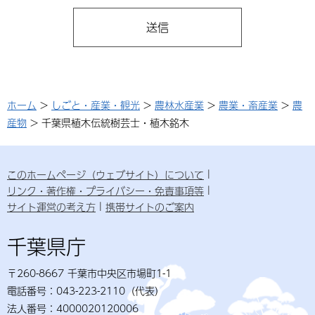
ホーム
>
しごと・産業・観光
>
農林水産業
>
農業・畜産業
>
農
産物
> 千葉県植木伝統樹芸士・植木銘木
このホームページ（ウェブサイト）について
リンク・著作権・プライバシー・免責事項等
サイト運営の考え方
携帯サイトのご案内
千葉県庁
〒260-8667 千葉市中央区市場町1-1
電話番号：043-223-2110（代表）
法人番号：4000020120006