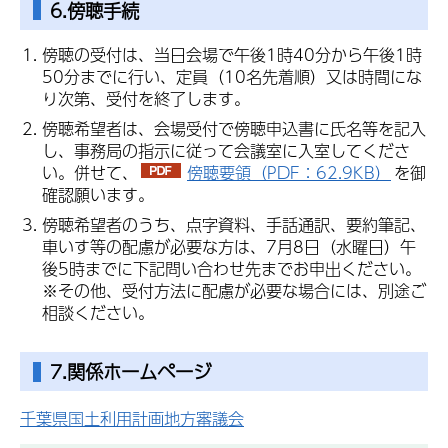
6.傍聴手続
傍聴の受付は、当日会場で午後1時40分から午後1時
50分までに行い、定員（10名先着順）又は時間にな
り次第、受付を終了します。
傍聴希望者は、会場受付で傍聴申込書に氏名等を記入
し、事務局の指示に従って会議室に入室してくださ
い。併せて、
傍聴要領（PDF：62.9KB）
を御
確認願います。
傍聴希望者のうち、点字資料、手話通訳、要約筆記、
車いす等の配慮が必要な方は、7月8日（水曜日）午
後5時までに下記問い合わせ先までお申出ください。
※その他、受付方法に配慮が必要な場合には、別途ご
相談ください。
7.関係ホームページ
千葉県国土利用計画地方審議会