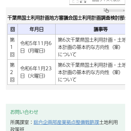
千葉県国土利用計画地方審議会国土利用計画調査検討部会
回
年月日
議事等
第
第6次千葉県国土利用計画・土地
令和5年11月6
1
本計画の基本的な方向性（案）
日（月曜日）
回
について
第
第6次千葉県国土利用計画・土地
令和6年1月23
2
本計画の基本的な方向性（案）
日（火曜日）
回
について
お問い合わせ
所属課室：
総合企画部産業拠点整備戦略課
土地利用
政策班