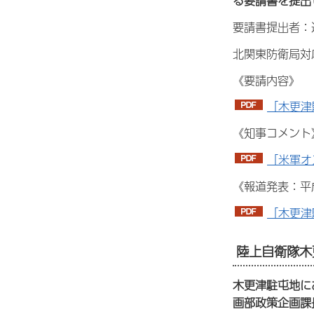
る要請書を提出
要請書提出者：
北関東防衛局対
《要請内容》
「木更津
《知事コメント
「米軍オ
《報道発表：平成
「木更津
陸上自衛隊木
木更津駐屯地に
画部政策企画課