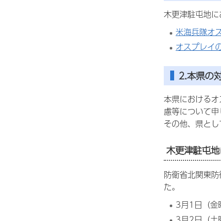
木更津駐屯地に
米海兵隊オ
オスプレイ
2.本県の
本県におけるオ
慮等について申
その他、県とし
木更津駐屯地
防衛省北関東防
た。
3月1日（
3月2日（