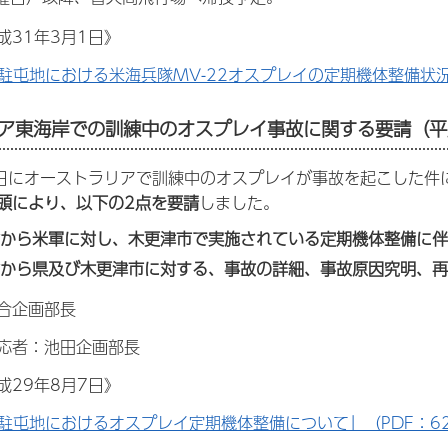
成31年3月1日》
駐屯地における米海兵隊MV-22オスプレイの定期機体整備状況に
ア東海岸での訓練中のオスプレイ事故に関する要請（平成
5日にオーストラリアで訓練中のオスプレイが事故を起こした件
頭により、以下の2点を要請
しました。
から米軍に対し、木更津市で実施されている定期機体整備に伴
から県及び木更津市に対する、事故の詳細、事故原因究明、再
合企画部長
応者：池田企画部長
成29年8月7日》
駐屯地におけるオスプレイ定期機体整備について」（PDF：62