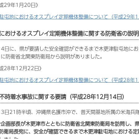
成29年1月20日》
駐屯地におけるオスプレイ定期機体整備について（平成29年1月2
におけるオスプレイ定期機体整備に関する防衛省の説明（
月14日に、県が要請した安全確認ができるまで木更津駐屯地に
日に防衛省北関東防衛局から説明がありました。
28年12月22日》
駐屯地におけるオスプレイ定期機体整備について（平成28年12月
不時着水事故に関する要請（平成28年12月14日）
月13日21時半頃、沖縄県名護市沖で、普天間基地所属の米海
合企画部長が木更津市とともに防衛省北関東防衛局を訪問し、
防衛局長宛に、安全が確認できるまで木更津駐屯地における定