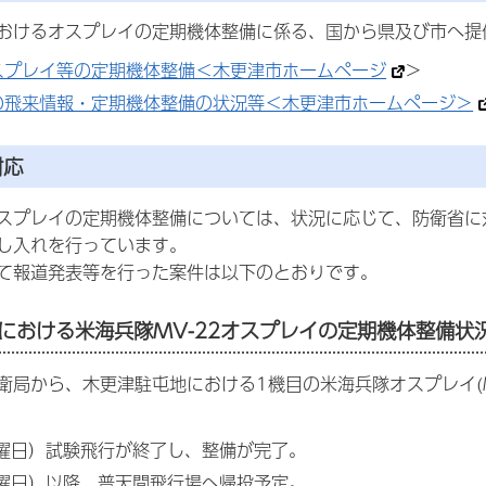
おけるオスプレイの定期機体整備に係る、国から県及び市へ提
スプレイ等の定期機体整備＜木更津市ホームページ
＞
の飛来情報・定期機体整備の状況等＜木更津市ホームページ＞
対応
スプレイの定期機体整備については、状況に応じて、防衛省に
し入れを行っています。
て報道発表等を行った案件は以下のとおりです。
における米海兵隊MV-22オスプレイの定期機体整備状況
衛局から、木更津駐屯地における1機目の米海兵隊オスプレイ(M
金曜日）試験飛行が終了し、整備が完了。
土曜日）以降、普天間飛行場へ帰投予定。