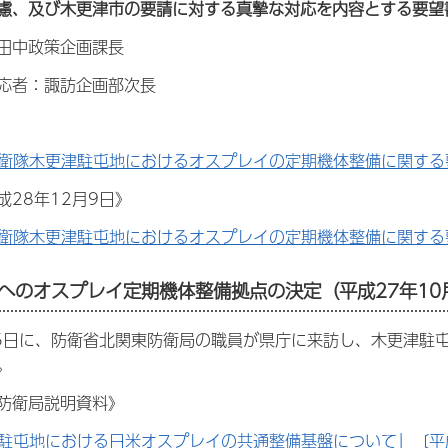
慮、及び木更津市の要請に対する真摯な対応を内容とする要望
田中政策企画課長
応者：諏訪企画部次長
衛隊木更津駐屯地におけるオスプレイの定期機体整備に関する要
成28年12月9日》
衛隊木更津駐屯地におけるオスプレイの定期機体整備に関する要
へのオスプレイ定期機体整備拠点の決定（平成27年10月
月5日に、防衛省北関東防衛局の職員が県庁に来訪し、木更津駐
。
防衛局説明資料》
駐屯地における日米オスプレイの共通整備基盤について」〔平成28