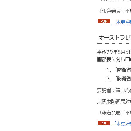
《報道発表：平
「木更津
オーストラリ
平成29年8月
画部長に対し口
「防衛省
「防衛省
要請者：遠山総
北関東防衛局対
《報道発表：平
「木更津