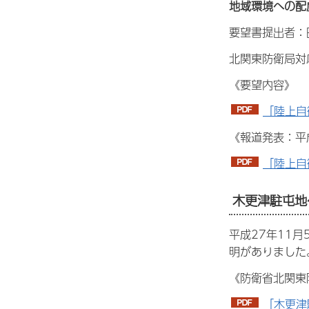
地域環境への配
要望書提出者：
北関東防衛局対
《要望内容》
「陸上自
《報道発表：平
「陸上自
木更津駐屯地
平成27年11
明がありました
《防衛省北関東
「木更津