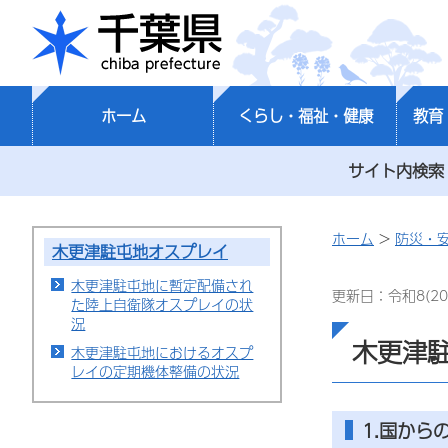
千葉県
ホーム
くらし・福祉・健康
教育
サイト内検索
ホーム
>
防災・
木更津駐屯地オスプレイ
木更津駐屯地に暫定配備され
更新日：令和8(20
た陸上自衛隊オスプレイの状
況
木更津
木更津駐屯地におけるオスプ
レイの定期機体整備の状況
1.国から