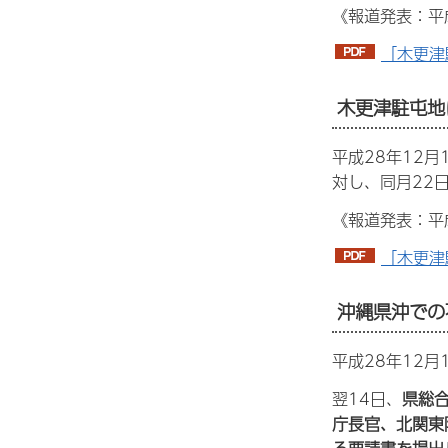
《報道発表：平
「木更津
木更津駐屯地
平成28年12
対し、同月22
《報道発表：平成
「木更津
沖縄県沖での
平成28年12
翌14日、
県総
庁長官、北関東