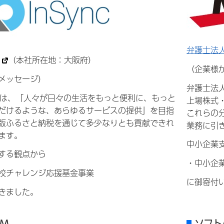
弁護士法
（本社所在地：大阪府）
（企業様
メッセージ）
弁護士法
式会社は、「人々が日々の生活をもっと便利に、もっと
上場株式
だけるような、あらゆるサービスの提供」を目指
これらの
版ふるさと納税を通じて多少なりとも貢献できれ
業務に引
ます。
中小企業
する観点から
・中小企
校チャレンジ応援基金事業
に御寄付
きました。
YM
ソフト