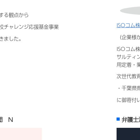
する観点から
ISOコム
校チャレンジ応援基金事業
（企業様
きました。
ISOコム
サルティ
用定着・
次世代教
・千葉県
に御寄付
団 N
弁護士