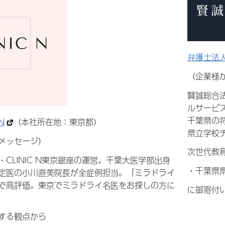
弁護士法
（企業様
賢誠総合
ルサービ
千葉県の
N
（本社所在地：東京都）
県立学校
メッセージ）
次世代教
CLINIC N東京銀座の運営。千葉大医学部出身
・千葉県
定医の小川直美院長が全症例担当。「ミラドライ
で高評価。東京でミラドライ名医をお探しの方に
に御寄付
する観点から