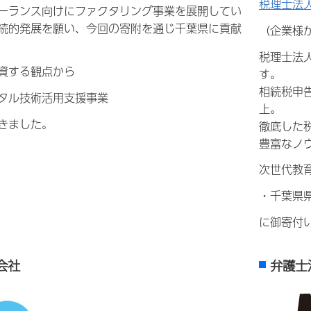
税理士法
ーランス向けにファクタリング事業を展開してい
続的発展を願い、今回の寄附を通じ千葉県に貢献
（企業様
税理士法
資する観点から
す。
相続税申告
タル技術活用支援事業
上。
きました。
徹底した
豊富なノ
次世代教
・千葉県
に御寄付
式会社
弁護士