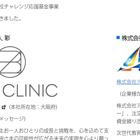
校チャレンジ応援基金事業
きました。
 彩
株式会
株式会社
（企業様
株式会社
彩
（本社所在地：大阪府）
ー」、注
メッセージ）
資金繰り
生お一人おひとりの成長と挑戦を、心を込めて支
次世代教
皆さまの可能性が広がる未来の実現を心より願っ