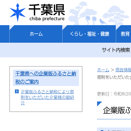
千葉県
ホーム
くらし・福祉・健康
教育
サイト内検索
ホーム
>
県政情
千葉県への企業版ふるさと納
寄附をいただいた
税のご案内
企業版ふるさと納税により寄
更新日：令和8(20
附をいただいた企業様の御紹
介
企業版