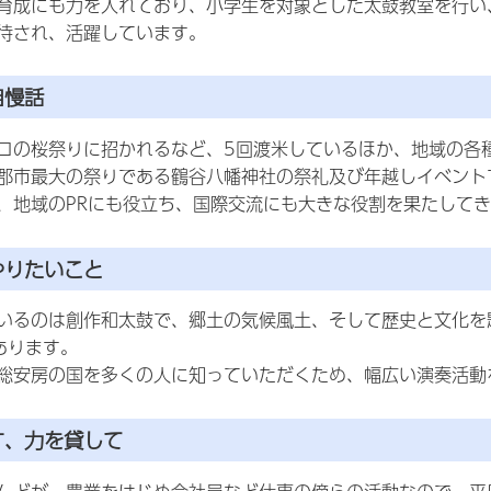
育成にも力を入れており、小学生を対象とした太鼓教室を行い
待され、活躍しています。
自慢話
コの桜祭りに招かれるなど、5回渡米しているほか、地域の各
郡市最大の祭りである鶴谷八幡神社の祭礼及び年越しイベント
、地域のPRにも役立ち、国際交流にも大きな役割を果たして
やりたいこと
いるのは創作和太鼓で、郷土の気候風土、そして歴史と文化を
あります。
総安房の国を多くの人に知っていただくため、幅広い演奏活動
す、力を貸して