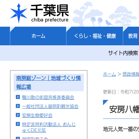
千葉県
ホーム
くらし・福祉・健康
教育
サイト内検索
ホーム
>
県政情
南房総ゾーン｜地域づくり情
報広場
更新日：令和7(20
鴨川歌の街宣言推進委員会
一般社団法人御宿町観光協会
安房八
安房生物愛好会
特定非営利活動法人 おんじ
地元人気一番の
ゅくDE元気