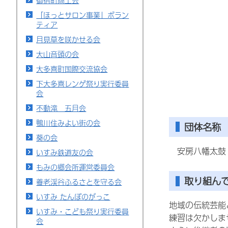
御宿町商工会
「ほっとサロン事業」ボラン
ティア
月見草を咲かせる会
大山音頭の会
大多喜町国際交流協会
下大多喜レンゲ祭り実行委員
会
不動滝 五月会
鴨川住みよい街の会
団体名称
葵の会
安
房八幡太鼓
いすみ鉄道友の会
もみの郷会所運営委員会
取り組ん
養老渓谷ふるさとを守る会
いすみ たんぼのがっこ
地域の伝統芸能
いすみ・こども祭り実行委員
練習は欠かしま
会