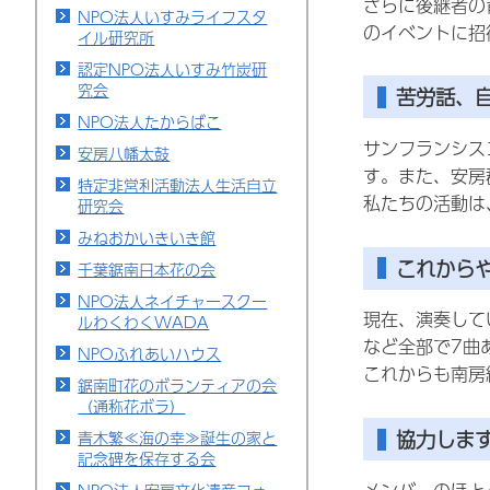
さらに後継者の
NPO法人いすみライフスタ
のイベントに招
イル研究所
認定NPO法人いすみ竹炭研
究会
苦労話、
NPO法人たからばこ
サンフランシス
安房八幡太鼓
す。また、安房
特定非営利活動法人生活自立
私たちの活動は
研究会
みねおかいきいき館
これから
千葉鋸南日本花の会
NPO法人ネイチャースクー
現在、演奏して
ルわくわくWADA
など全部で7曲
NPOふれあいハウス
これからも南房
鋸南町花のボランティアの会
（通称花ボラ）
協力しま
青木繁≪海の幸≫誕生の家と
記念碑を保存する会