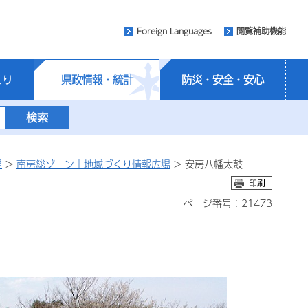
Foreign Languages
閲覧補助機能
くり
県政情報・統計
防災・安全・安心
場
>
南房総ゾーン｜地域づくり情報広場
> 安房八幡太鼓
ページ番号：21473