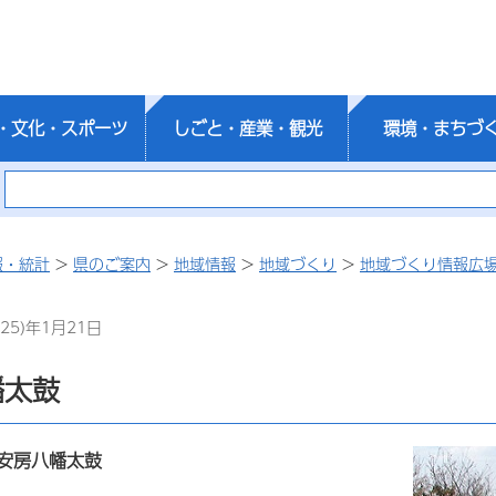
・文化・スポーツ
しごと・産業・観光
環境・まちづ
報・統計
>
県のご案内
>
地域情報
>
地域づくり
>
地域づくり情報広
25)年1月21日
幡太鼓
安房八幡太鼓