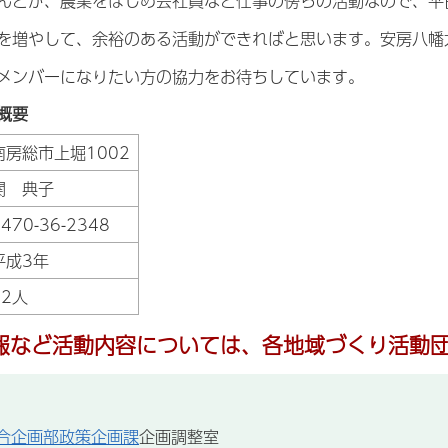
んどが、農業をはじめ会社員など仕事の傍らの活動なので、平
を増やして、余裕のある活動ができればと思います。安房八幡
メンバーになりたい方の協力をお待ちしています。
概要
南房総市上堀1002
関 典子
470-36-2348
平成3年
12人
報など活動内容については、各地域づくり活動
合企画部政策企画課
企画調整室