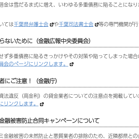
借金は雪だるま式に増え、いわゆる多重債務に陥ることになり
いては
千葉県弁護士会
や
千葉司法書士会
等の専門機関が行
らないために（金融広報中央委員会）
せず多重債務に陥るきっかけやその対策や陥ってしまった場合
員会のページにリンクします。
者にご注意！（金融庁）
資法違反（高金利）の貸金業者についての注意点を掲載してい
にリンクします。
金融被害防止合同キャンペーンについて
ミ金融被害の未然防止と悪質業者の排除のため、近隣都県との