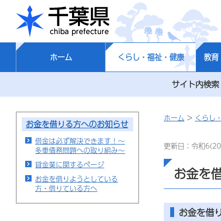
千葉県
ホーム
くらし・福祉・健康
教育
サイト内検索
ホーム
>
くらし
お金を借りる方へのお知らせ
借金は必ず解決できます！～
更新日：令和6(20
多重債務問題への取り組み～
貸金業に関するページ
お金を
お金を借りようとしている
方・借りている方へ
お金を借