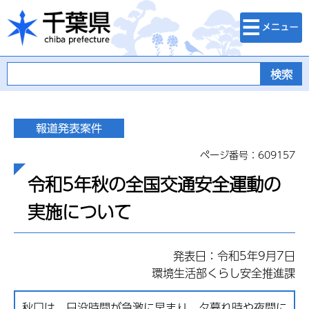
検索・メニュ
千葉県
ー
ページ番号：609157
令和5年秋の全国交通安全運動の
実施について
発表日：令和5年9月7日
環境生活部くらし安全推進課
秋口は、日没時間が急激に早まり、夕暮れ時や夜間に