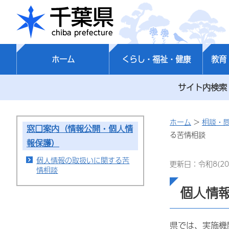
千葉県
ホーム
くらし・福祉・健康
教育
サイト内検索
ホーム
>
相談・
窓口案内（情報公開・個人情
る苦情相談
報保護）
個人情報の取扱いに関する苦
更新日：令和8(20
情相談
個人情
県では、実施機