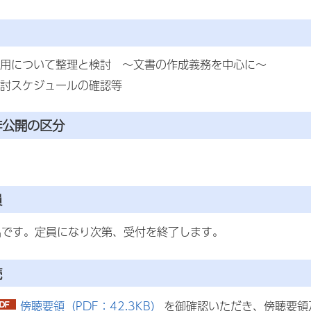
用について整理と検討 ～文書の作成義務を中心に～
討スケジュールの確認等
非公開の区分
員
名です。定員になり次第、受付を終了します。
続
傍聴要領（PDF：42.3KB）
を御確認いただき、傍聴要領