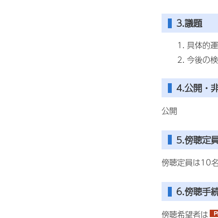
3.議題
具体的運
今後の検
4.公開・
公開
5.傍聴定
傍聴定員は10
6.傍聴手
傍聴希望者は