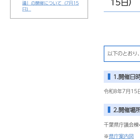
15日）
議」の開催について（7月15
日）
以下のとおり
1.開催日
令和8年7月1
2.開催場
千葉県庁議会棟
※
県庁案内図