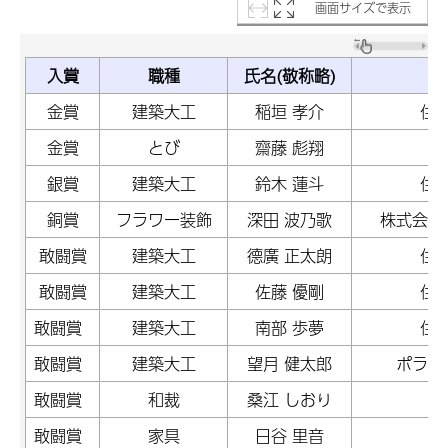
画面サイズで表示
入賞
職種
氏名(敬称略)
金賞
建築大工
稲垣 孝介
住
金賞
とび
齋藤 彪翔
銀賞
建築大工
鈴木 蓮斗
住
銅賞
フラワー装飾
深田 波乃歌
株式会社
敢闘賞
建築大工
德廣 正太朗
住
敢闘賞
建築大工
佐藤 優剛
住
敢闘賞
建築大工
南部 歩夢
住
敢闘賞
建築大工
望月 健太郎
ポラス
敢闘賞
和裁
桑江 しおり
敢闘賞
家具
日谷 里音