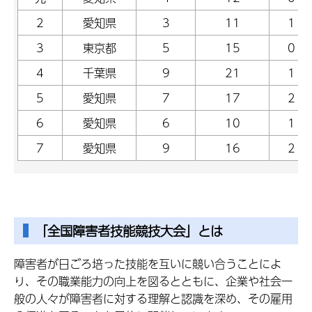
2
愛知県
3
11
1
3
東京都
5
15
0
4
千葉県
9
21
1
5
愛知県
7
17
2
6
愛知県
6
10
1
7
愛知県
9
16
2
「全国障害者技能競技大会」とは
障害者が日ごろ培った技能を互いに競い合うことによ
り、その職業能力の向上を図るとともに、企業や社会一
般の人々が障害者に対する理解と認識を深め、その雇用