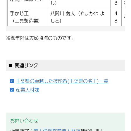
し）
8
鉄
手かじ工
八間川 義人（やまかわ よ
4
株
（工具製造業）
しと）
8
※御年齢は表彰時点のものです。
関連リンク
千葉県の卓越した技能者(千葉県の名工)一覧
産業人材課
お問い合わせ
所属課室：
商工労働部産業人材課
技能振興班