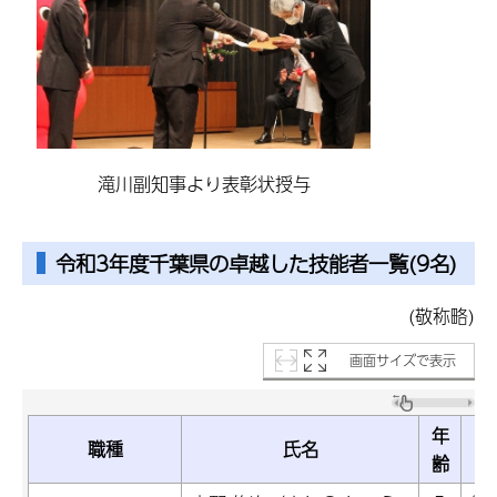
滝川副知事より表彰状授与
令和3年度千葉県の卓越した技能者一覧(9名)
(敬称略)
画面サイズで表示
年
職種
氏名
齢