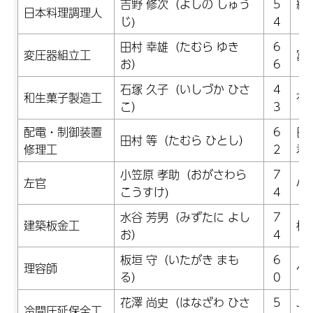
吉野 修次（よしの しゅう
5
緑
日本料理調理人
じ)
4
田村 幸雄（たむら ゆき
6
変圧器組立工
富
お）
6
石塚 久子（いしづか ひさ
4
和生菓子製造工
有
こ）
3
配電・制御装置
6
日
田村 等（たむら ひとし）
修理工
2
君
小笠原 孝助（おがさわら
7
左官
小
こうすけ)
4
水谷 芳男（みずたに よし
7
建築板金工
株
お）
4
板垣 守（いたがき まも
6
理容師
ヘ
る）
0
花澤 尚史（はなざわ ひさ
5
J
冷間圧延保全工