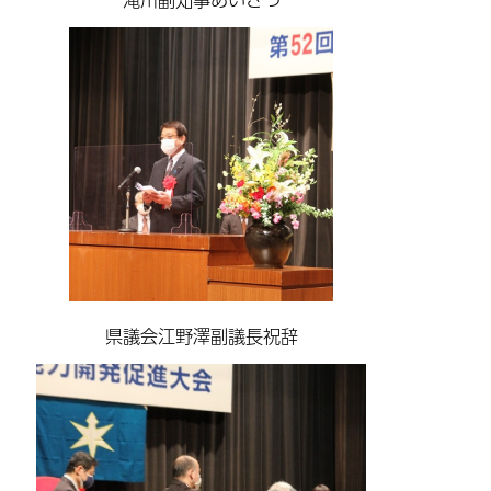
県議会江野澤副議長祝辞