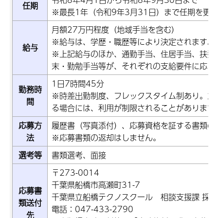
任期
※最長1年（令和9年3月31日）まで任期を更
月額27万円程度（地域手当を含む）
※給与は、学歴・職歴等により決定されます。
給与
※上記給与のほか、通勤手当、住居手当、扶養
末・勤勉手当等が、それぞれの支給要件に応じ
1日7時間45分
勤務時
※時差出勤制度、フレックスタイム制あり。た
間
る場合には、利用が制限されることがあります
応募方
履歴書（写真添付）、応募資格を証する書類の
法
※応募書類の返却はしません。
選考等
書類選考、面接
〒273-0014
千葉県船橋市高瀬町31-7
応募書
千葉県立船橋テクノスクール 相談支援課 採用
類送付
電話：047-433-2790
先