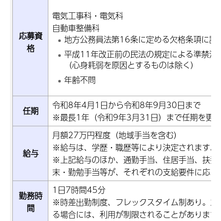
電気工事科・電気科
自動車整備科
応募資
地方公務員法第16条に定める欠格条項に該
格
平成11年改正前の民法の規定による準禁治
（心身耗弱を原因とするものは除く）
年齢不問
令和8年4月1日から令和8年9月30日まで
任期
※最長1年（令和9年3月31日）まで任期を更
月額27万円程度（地域手当を含む）
※給与は、学歴・職歴等により決定されます。
給与
※上記給与のほか、通勤手当、住居手当、扶養
末・勤勉手当等が、それぞれの支給要件に応じ
1日7時間45分
勤務時
※時差出勤制度、フレックスタイム制あり。た
間
る場合には、利用が制限されることがあります