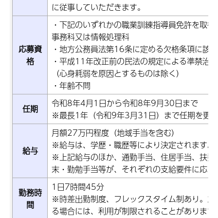
に従事していただきます。
・下記のいずれかの職業訓練指導員免許を取得
事務科又は情報処理科
応募資
・地方公務員法第16条に定める欠格条項に該
格
・平成11年改正前の民法の規定による準禁治
（心身耗弱を原因とするものは除く）
・年齢不問
令和8年4月1日から令和8年9月30日まで
任期
※最長1年（令和9年3月31日）まで任期を更
月額27万円程度（地域手当を含む）
※給与は、学歴・職歴等により決定されます。
給与
※上記給与のほか、通勤手当、住居手当、扶養
末・勤勉手当等が、それぞれの支給要件に応じ
1日7時間45分
勤務時
※時差出勤制度、フレックスタイム制あり。た
間
る場合には、利用が制限されることがあります