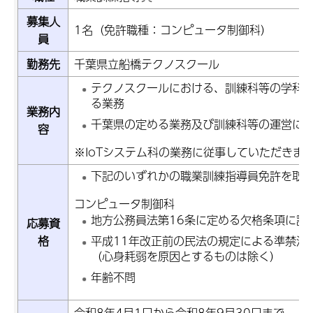
募集人
1名（免許職種：コンピュータ制御科
）
員
勤務先
千葉県立船橋テクノスクール
テクノスクールにおける、訓練科等の学科
る業務
業務内
千葉県の定める業務及び訓練科等の運営に
容
※IoTシステム科の業務に従事していただきま
下記のいずれかの職業訓練指導員免許を取
コンピュータ制御科
地方公務員法第16条に定める欠格条項に該
応募資
格
平成11年改正前の民法の規定による準禁治
（心身耗弱を原因とするものは除く）
年齢不問
令和8年4月1日から令和8年9月30日まで