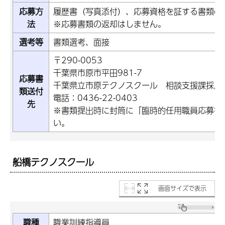
応募方
履歴書（写真添付）、応募資格を証する書類の
法
※応募書類の返却はしません。
選考等
書類選考、面接
〒290-0053
千葉県市原市平田981-7
応募書
千葉県立市原テクノスクール 相談支援課採用
類送付
電話：0436-22-0403
先
※書類提出時に封筒に「臨時的任用職員応募書
い。
船橋テクノスクール
画面サイズで表示
職種
職業訓練指導員