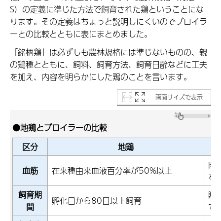
S）の定義に準じた方法で飼育された鶏ということにな
ります。その定義はちょっと説明しにくいのでブロイラ
ーとの比較とともに表にまとめました。
「銘柄鶏」は必ずしも農林規格には準じないものの、親
の鶏種とともに、飼料、飼育方法、飼育日齢などに工夫
を加え、内容を明らかにした鶏のことを言います。
画面サイズで表示
●地鶏とブロイラーの比較
区分
地鶏
肉
血筋
在来種由来血液百分率が50%以上
を
飼育期
孵
孵化日から80日以上飼育
間
で