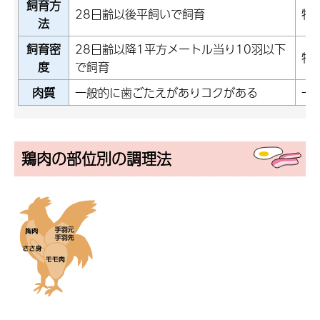
飼育方
28日齢以後平飼いで飼育
特
法
飼育密
28日齢以降1平方メートル当り10羽以下
特
度
で飼育
肉質
一般的に歯ごたえがありコクがある
一
鶏肉の部位別の調理法