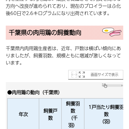
方向へ改良が進められており、現在のブロイラーはふ化
後60日で2.6キログラムになり出荷されています。
千葉県の肉用鶏の飼養動向
千葉県内肉用鶏生産者は、近年、戸数は横ばい傾向にあ
りましたが、飼養羽数、規模ともに増減が激しくなって
います。
画面サイズで表示
●肉用鶏の動向（千葉県）
飼養羽
1戸当たり飼養羽
飼養戸
数
年次
数
数
（千
（羽）
羽）