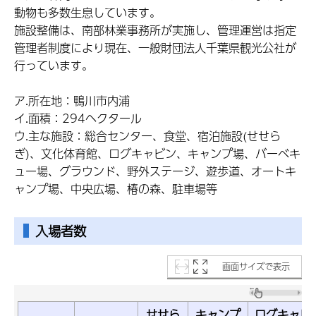
動物も多数生息しています。
施設整備は、南部林業事務所が実施し、管理運営は指定
管理者制度により現在、一般財団法人千葉県観光公社が
行っています。
ア.所在地：鴨川市内浦
イ.面積：294ヘクタール
ウ.主な施設：総合センター、食堂、宿泊施設(せせら
ぎ)、文化体育館、ログキャビン、キャンプ場、バーベキ
ュー場、グラウンド、野外ステージ、遊歩道、オートキ
ャンプ場、中央広場、椿の森、駐車場等
入場者数
画面サイズで表示
せせら
キャンプ
ログキャビ