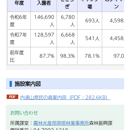
年度
入園者
ぎ
場
ン
令和6年
146,690
6,780
693人
4,598人
度
人
人
令和7年
128,597
6,668
541人
4,458人
度
人
人
前年度
87.7%
98.3%
78.1%
97.0%
比
施設案内図
内浦山県民の森案内図（PDF：282.6KB）
お問い合わせ
所属課室：
農林水産部南部林業事務所
森林振興課