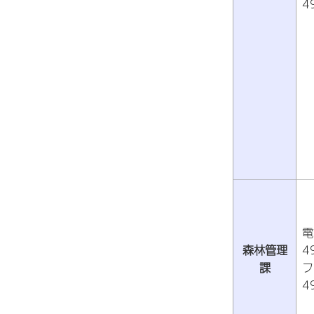
4
電
森林管理
4
課
フ
4