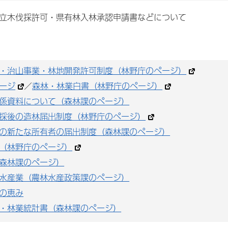
立木伐採許可・県有林入林承認申請書などについて
・治山事業・林地開発許可制度（林野庁のページ）
ージ
／
森林・林業白書（林野庁のページ）
係資料について（森林課のページ）
採後の造林届出制度（林野庁のページ）
の新たな所有者の届出制度（森林課のページ）
（林野庁のページ）
森林課のページ）
水産業（農林水産政策課のページ）
の恵み
・林業統計書（森林課のページ）