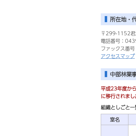
所在地・
〒299-1152
電話番号：0439
ファックス番号：0
アクセスマップ
中部林業
平成23年度か
に移行されまし
組織としごと一
室名