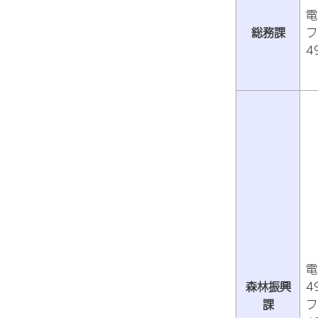
電
総務課
フ
4
電
森林振興
4
課
フ