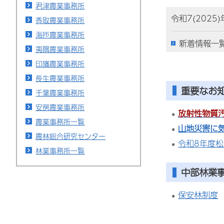
君津農業事務所
令和7(2025
香取農業事務所
海匝農業事務所
新着情報一
夷隅農業事務所
印旛農業事務所
長生農業事務所
重要なお
千葉農業事務所
安房農業事務所
放射性物質
農業事務所一覧
山地災害に
農林総合研究センター
令和8年度
林業事務所一覧
中部林業
保安林制度