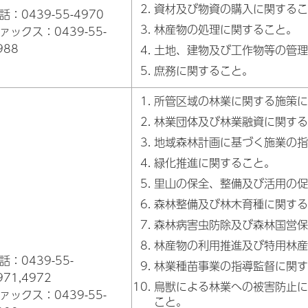
資材及び物資の購入に関するこ
話：0439-55-4970
林産物の処理に関すること。
ァックス：0439-55-
988
土地、建物及び工作物等の管理
庶務に関すること。
所管区域の林業に関する施策に
林業団体及び林業融資に関する
地域森林計画に基づく施業の指
緑化推進に関すること。
里山の保全、整備及び活用の促
森林整備及び林木育種に関する
森林病害虫防除及び森林国営保
林産物の利用推進及び特用林産
話：0439-55-
林業種苗事業の指導監督に関す
971,4972
鳥獣による林業への被害防止に
ァックス：0439-55-
こと。