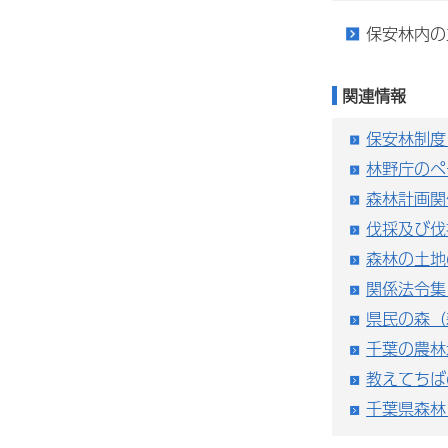
保安林内の
関連情報
保安林制度
林野庁のペ
森林計画関
伐採及び伐
森林の土地
関係法令集
県民の森（
千葉の農林
教えてちば
千葉県森林