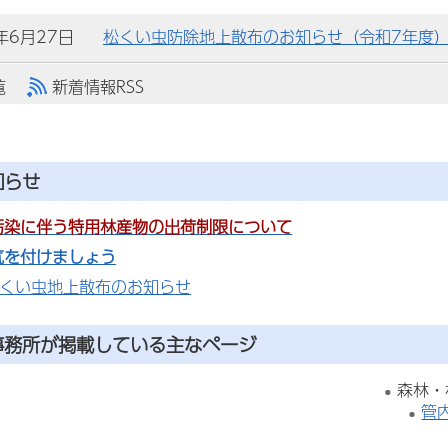
)年6月27日
松くい虫防除地上散布のお知らせ（令和7年度
覧
新着情報RSS
知らせ
汚染に伴う特用林産物の出荷制限について
気を付けましょう
松くい虫地上散布のお知らせ
事務所が掲載している主なページ
森林・
管