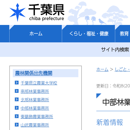
千葉県
ホーム
くらし・福祉・健康
教育
サイト内検索
ホーム
>
しごと
農林関係出先機関
千葉県立農業大学校
更新日：令和8(20
南部林業事務所
北部林業事務所
中部林
中部林業事務所
東葛飾農業事務所
新着情報
山武農業事務所