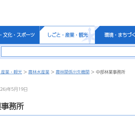
・文化・スポーツ
しごと・産業・観光
環境・まちづ
・産業・観光
>
農林水産業
>
農林関係出先機関
> 中部林業事務所
26)年5月19日
業事務所