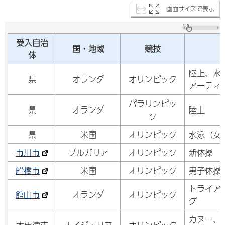
画面サイズで表示
受入自治
国・地域
競技
体
陸上、水
県
オランダ
オリンピック
アーティ
パラリンピッ
県
オランダ
陸上
ク
県
米国
オリンピック
水泳（女
市川市
ブルガリア
オリンピック
新体操
船橋市
米国
オリンピック
男子体操
トライア
館山市
オランダ
オリンピック
グ
カヌー、