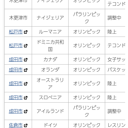
木更津市
ナイジェリア
オリンピック
テコンド
パラリンピッ
木更津市
ナイジェリア
調整中
ク
松戸市
ルーマニア
オリンピック
陸上
ドミニカ共和
松戸市
オリンピック
テコンド
国
成田市
カナダ
オリンピック
女子サッ
成田市
オランダ
オリンピック
バスケッ
オーストラリ
成田市
オリンピック
陸上
ア
成田市
スロベニア
オリンピック
陸上
パラリンピッ
成田市
アイルランド
調整中
ク
佐倉市
ドイツ
オリンピック
レスリン