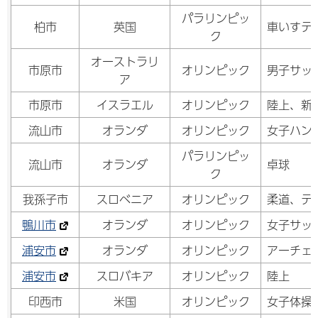
パラリンピッ
柏市
英国
車いすテ
ク
オーストラリ
市原市
オリンピック
男子サッ
ア
市原市
イスラエル
オリンピック
陸上、新
流山市
オランダ
オリンピック
女子ハン
パラリンピッ
流山市
オランダ
卓球
ク
我孫子市
スロベニア
オリンピック
柔道、テ
鴨川市
オランダ
オリンピック
女子サッ
浦安市
オランダ
オリンピック
アーチェ
浦安市
スロバキア
オリンピック
陸上
印西市
米国
オリンピック
女子体操