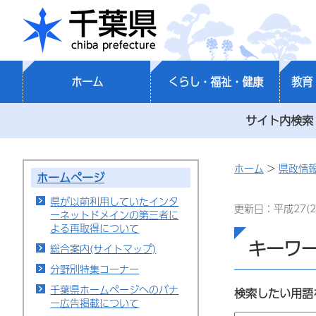
千葉県
ホーム
くらし・福祉・健康
教育
サイト内検索
ホーム
>
県政情
ホームページ
県が以前利用していたインタ
更新日：平成27(2
ーネットドメインの第三者に
よる再取得について
キーワ
総合案内(サイトマップ)
分野別特集コーナー
千葉県ホームページへのバナ
検索したい用語
ー広告掲載について