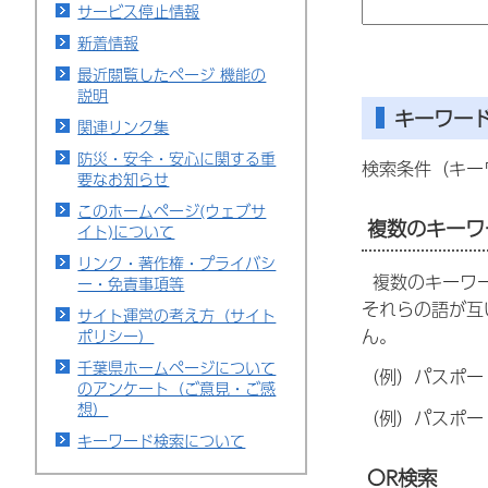
サービス停止情報
新着情報
最近閲覧したページ 機能の
説明
キーワー
関連リンク集
防災・安全・安心に関する重
検索条件（キー
要なお知らせ
このホームページ(ウェブサ
複数のキーワ
イト)について
リンク・著作権・プライバシ
複数のキーワー
ー・免責事項等
それらの語が互
サイト運営の考え方（サイト
ん。
ポリシー）
千葉県ホームページについて
（例）パスポー
のアンケート（ご意見・ご感
想）
（例）パスポー
キーワード検索について
OR検索