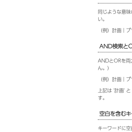
同じような意味
い。
（例）計画｜プ
AND検索と
ANDとORを
ん。）
（例）計画｜プ
上記は '計画
す。
空白を含むキ
キーワードに空