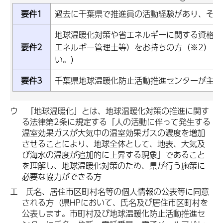
要件1
過去に千葉県で推進員の活動経験があり、その
地球温暖化対策や省エネルギーに関する資格（
要件2
エネルギー管理士等）をお持ちの方（※2）（
い。）
要件3
千葉県地球温暖化防止活動推進センターが主催
ウ 「地球温暖化」とは、地球温暖化対策の推進に関す
る法律第2条に規定する「人の活動に伴って発生する
温室効果ガスが大気中の温室効果ガスの濃度を増加
させることにより、地球全体として、地表、大気及
び海水の温度が追加的に上昇する現象」であること
を理解し、地球温暖化対策のため、県が行う施策に
必要な協力ができる方
エ 氏名、居住市区町村名等の個人情報の公表等に同意
される方（県HPにおいて、氏名及び居住市区町村を
公表します。市町村及び地球温暖化防止活動推進セ