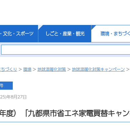
・文化・スポーツ
しごと・産業・観光
環境・まちづ
まちづくり
>
環境
>
地球温暖化対策
>
地球温暖化対策キャンペーン
>
25)年8月27日
7年度）「九都県市省エネ家電買替キャ