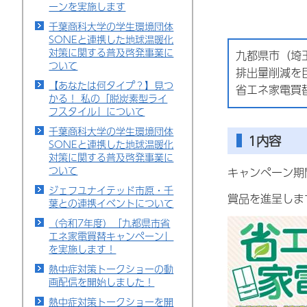
ーンを実施します
千葉商科大学の学生環境団体
SONEと連携した地球温暖化
対策に関する普及啓発事業に
九都県市（埼
ついて
排出量削減を
【あなたは何タイプ？】見つ
省エネ家電買
かる！ 私の「脱炭素型ライ
フスタイル」について
千葉商科大学の学生環境団体
1内容
SONEと連携した地球温暖化
対策に関する普及啓発事業に
ついて
キャンペーン期
ジェフユナイテッド市原・千
賞品を進呈しま
葉との連携イベントについて
（令和7年度）「九都県市省
エネ家電買替キャンペーン」
を実施します！
熱中症対策トークショーの動
画配信を開始しました！
熱中症対策トークショーを開