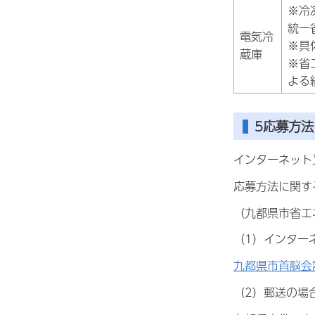
※冷
統一
電気冷
※具
蔵庫
※省
よる
5応募方法
インターネット
応募方法に関す
（九都県市省エネ
（1）インター
九都県市首脳会
（2）郵送の場