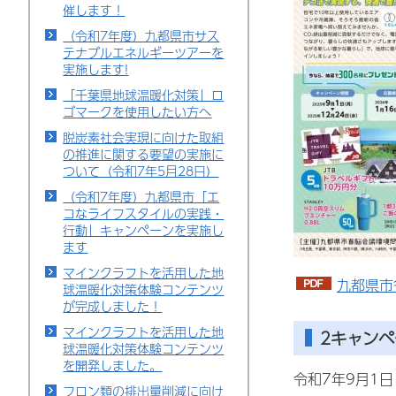
催します！
（令和7年度）九都県市サス
テナブルエネルギーツアーを
実施します!
「千葉県地球温暖化対策」ロ
ゴマークを使用したい方へ
脱炭素社会実現に向けた取組
の推進に関する要望の実施に
ついて（令和7年5月28日）
（令和7年度）九都県市「エ
コなライフスタイルの実践・
行動」キャンペーンを実施し
ます
マインクラフトを活用した地
九都県市
球温暖化対策体験コンテンツ
が完成しました！
マインクラフトを活用した地
2キャン
球温暖化対策体験コンテンツ
を開発しました。
令和7年9月1
フロン類の排出量削減に向け