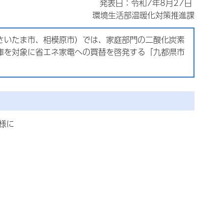
発表日：令和7年8月27日
環境生活部温暖化対策推進課
さいたま市、相模原市）では、家庭部門の二酸化炭素
庫を対象に省エネ家電への買替を啓発する「九都県市
様に