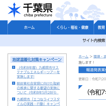
千葉県
ホーム
くらし・福祉・健康
教育
サイト内検索
ホーム
>
環境・
地球温暖化対策キャンペーン
施します！
（令和8年度）九都県市サス
テナブルエネルギーツアーを
実施します!
更新日：令和7(20
脱炭素社会実現に向けた取組
の推進に関する要望の実施に
（令和
ついて（令和8年5月28日）
九都県市「エコなライフスタ
イルの実践・行動」キャンペ