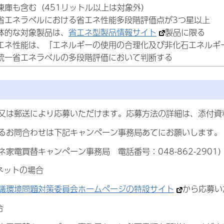
凍庫も含む（451リットル以上は対象外）
省エネラベルにおける省エネ性能多段階評価点が3つ星以上
体的な対象製品は、
省エネ型製品情報サイト
製品に限る
エネ性能は、「エネルギーの使用の合理化及び非化石エネルギ
統一省エネラベルの多段階評価において判断する
又は郵送により応募いただけます。応募方法の詳細は、添付資
るお問合わせは下記キャンペーン事務局あてにお願いします。
家電買替キャンペーン事務局 電話番号：048-862-2901
ネットの場合
議環境問題対策委員会ホームページの特設サイト
から応募い
合