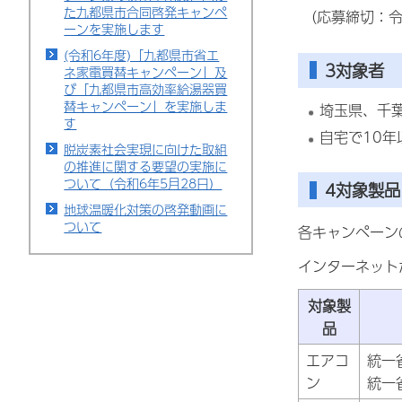
た九都県市合同啓発キャンペ
（応募締切：令
ーンを実施します
(令和6年度)「九都県市省エ
3対象者
ネ家電買替キャンペーン」及
び「九都県市高効率給湯器買
替キャンペーン」を実施しま
埼玉県、千
す
自宅で10
脱炭素社会実現に向けた取組
の推進に関する要望の実施に
ついて（令和6年5月28日）
4対象製品
地球温暖化対策の啓発動画に
ついて
各キャンペーン
インターネット
対象製
品
エアコ
統一
ン
統一