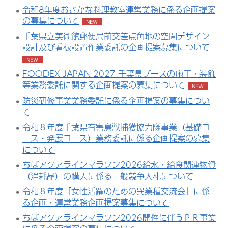
令和8年度おさかな料理教室運営業務に係る企画提案
の募集について
千葉県立美術館郵便局前交差点角地の空間デザイン
設計及び看板設置作業委託の企画提案募集について
FOODEX JAPAN 2027 千葉県ブースの施工・装飾
等業務委託に関する企画提案の募集について
防災研修事業業務委託に係る企画提案の募集につい
て
令和８年度千葉県有害鳥獣捕獲協力隊事業（基礎コ
ース・発展コース）業務委託に係る企画提案の募集
について
ちばアクアラインマラソン2026給水・給食関連物資
（消耗品）の購入に係る一般競争入札について
令和８年度「女性活躍のための異業種交流会」に係
る企画・運営業務企画提案募集について
ちばアクアラインマラソン2026開催に伴うＰＲ事業