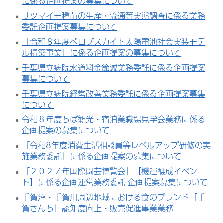
に係る企画提案の募集について
サツマイモ種苗の生産・流通等実態調査に係る業務
委託企画提案募集について
「令和８年度ペロブスカイト太陽電池社会実装モデ
ル構築事業」に係る企画提案の募集について
千葉県立病院水道料金節減業務委託に係る企画提案
募集について
千葉県立病院経営改善業務委託に係る企画提案募集
について
令和８年度ちば観光・宿泊業職場見学会業務に係る
企画提案の募集について
「令和8年度消費生活相談員等レベルアップ研修の実
施業務委託」に係る企画提案の募集について
「２０２７年国際園芸博覧会」【機運醸成イベン
ト】に係る企画運営業務委託 企画提案募集について
手賀沼・手賀川周辺地域における食のブランド「手
賀さんち」認知度向上・販売促進事業業務