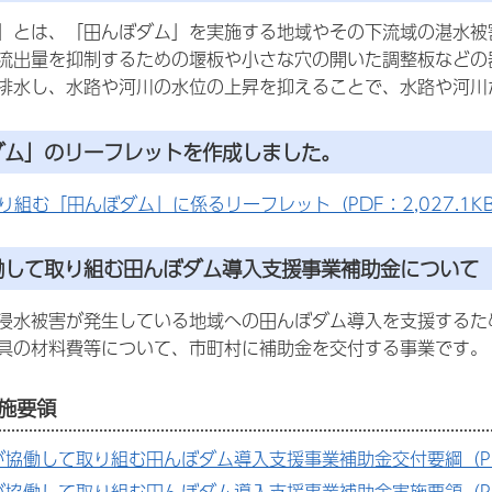
とは、「田んぼダム」を実施する地域やその下流域の湛水被
流出量を抑制するための堰板や小さな穴の開いた調整板などの
排水し、水路や河川の水位の上昇を抑えることで、水路や河川
ダム」のリーフレットを作成しました。
り組む「田んぼダム」に係るリーフレット（PDF：2,027.1K
働して取り組む田んぼダム導入支援事業補助金について
水被害が発生している地域への田んぼダム導入を支援するた
具の材料費等について、市町村に補助金を交付する事業です。
施要領
が協働して取り組む田んぼダム導入支援事業補助金交付要綱（PDF
が協働して取り組む田んぼダム導入支援事業補助金実施要領（PDF