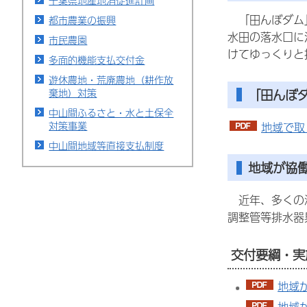
千葉県地産地消促進計画
「田んぼダム」
都市農業の振興
水田の落水口に
市民農園
けてゆっくりと
多面的機能支払交付金
遊休農地・荒廃農地（耕作放
「田んぼ
棄地）対策
中山間ふるさと・水と土保全
対策事業
地域で取
中山間地域等直接支払制度
地域が協
近年、多くの浸
調整管等排水器
交付要綱・実
地域
地域