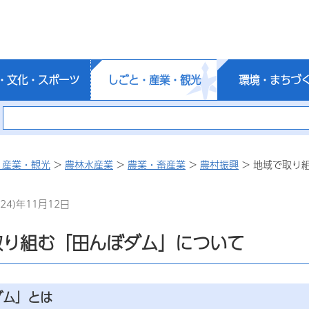
・文化・スポーツ
しごと・産業・観光
環境・まちづ
・産業・観光
>
農林水産業
>
農業・畜産業
>
農村振興
> 地域で取り
24)年11月12日
取り組む「田んぼダム」について
ダム」とは