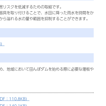
害リスクを低減するための取組です。
器具を取り付けることで、水田に降った雨水を時間をか
から溢れる水の量や範囲を抑制することができます。
B）
め、地域において田んぼダムを始める際に必要な堰板や
：110.8KB）
：140.1KB）