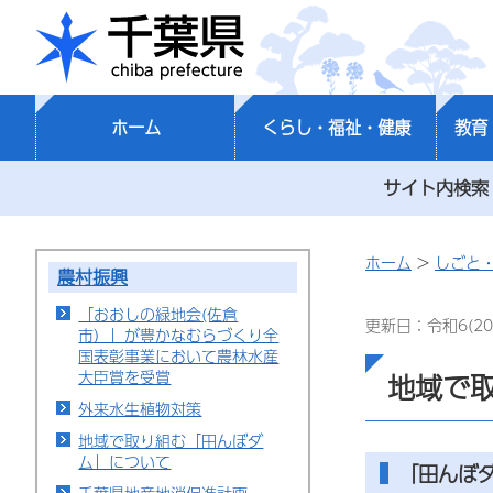
千葉県
ホーム
くらし・福祉・健康
教育
サイト内検索
ホーム
>
しごと
農村振興
「おおしの緑地会(佐倉
更新日：令和6(20
市）」が豊かなむらづくり全
国表彰事業において農林水産
大臣賞を受賞
地域で
外来水生植物対策
地域で取り組む「田んぼダ
ム」について
「田んぼ