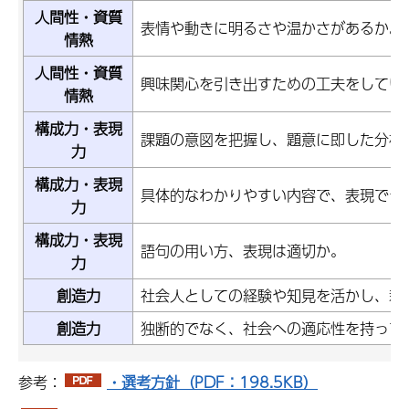
人間性・資質
表情や動きに明るさや温かさがあるか。
情熱
人間性・資質
興味関心を引き出すための工夫をしてい
情熱
構成力・表現
課題の意図を把握し、題意に即した分析
力
構成力・表現
具体的なわかりやすい内容で、表現でき
力
構成力・表現
語句の用い方、表現は適切か。
力
創造力
社会人としての経験や知見を活かし、新
創造力
独断的でなく、社会への適応性を持って
参考：
・選考方針（PDF：198.5KB）