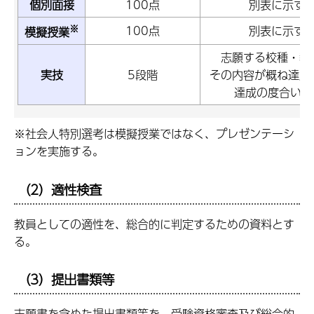
個別面接
100点
別表に示す
※
100点
別表に示す
模擬授業
志願する校種・教
実技
5段階
その内容が概ね達成
達成の度合いに
※社会人特別選考は模擬授業ではなく、プレゼンテーシ
ョンを実施する。
（2）適性検査
教員としての適性を、総合的に判定するための資料とす
る。
（3）提出書類等
志願書を含めた提出書類等を、受験資格審査及び総合的