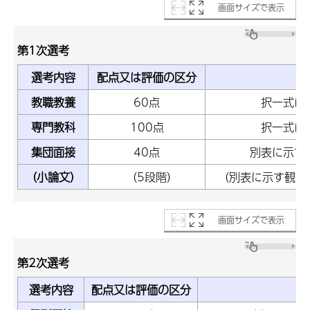
画面サイズで表示
第1次選考
選考内容
配点又は評価の区分
教職教養
60点
択一式に
専門教科
100点
択一式に
集団面接
40点
別表に示す
（小論文）
（5段階）
（別表に示す観点
画面サイズで表示
第2次選考
選考内容
配点又は評価の区分