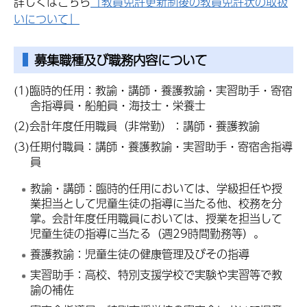
詳しくはこちら
「教員免許更新制後の教員免許状の取扱
いについて」
募集職種及び職務内容について
(1)臨時的任用：教諭・講師・養護教諭・実習助手・寄宿
舎指導員・船舶員・海技士・栄養士
(2)会計年度任用職員（非常勤）：講師・養護教諭
(3)任期付職員：講師・養護教諭・実習助手・寄宿舎指導
員
教諭・講師：臨時的任用においては、学級担任や授
業担当として児童生徒の指導に当たる他、校務を分
掌。会計年度任用職員においては、授業を担当して
児童生徒の指導に当たる（週29時間勤務等）。
養護教諭：児童生徒の健康管理及びその指導
実習助手：高校、特別支援学校で実験や実習等で教
諭の補佐