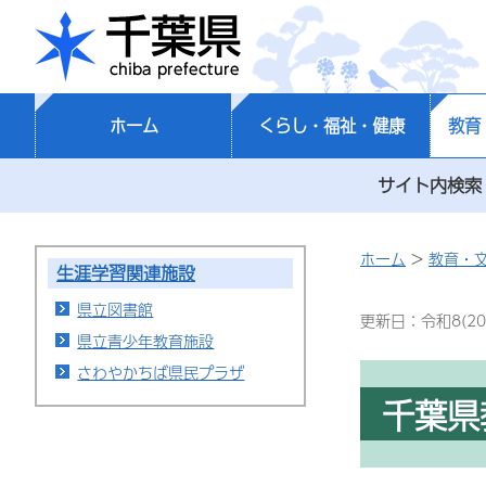
千葉県
ホーム
くらし・福祉・健康
教育
サイト内検索
ホーム
>
教育・
生涯学習関連施設
県立図書館
更新日：令和8(20
県立青少年教育施設
さわやかちば県民プラザ
千葉県