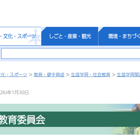
・文化・スポーツ
しごと・産業・観光
環境・まちづ
文化・スポーツ
>
教育・健全育成
>
生涯学習・社会教育
>
生涯学習関
26)年1月30日
教育委員会