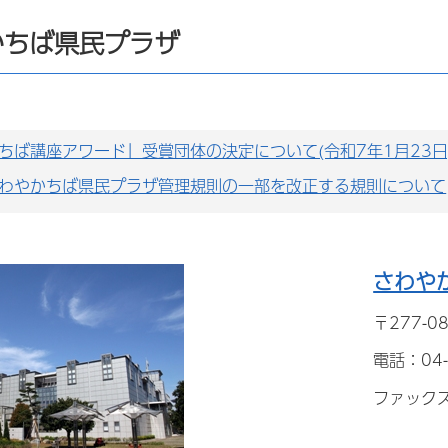
かちば県民プラザ
 ちば講座アワード」受賞団体の決定について(令和7年1月23日
わやかちば県民プラザ管理規則の一部を改正する規則について
さわや
〒277-0
電話：04-
ファックス：