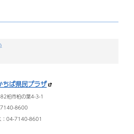
)
かちば県民プラザ
882柏市柏の葉4-3-1
7140-8600
04-7140-8601