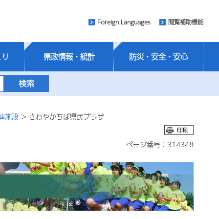
Foreign Languages
閲覧補助機能
くり
県政情報・統計
防災・安全・安心
連施設
> さわやかちば県民プラザ
ページ番号：314348