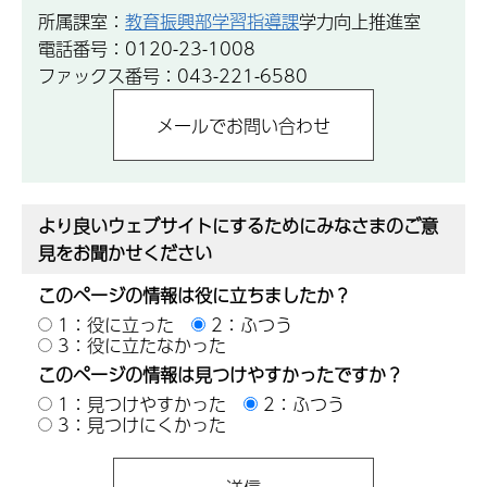
所属課室：
教育振興部学習指導課
学力向上推進室
電話番号：0120-23-1008
ファックス番号：043-221-6580
より良いウェブサイトにするためにみなさまのご意
見をお聞かせください
このページの情報は役に立ちましたか？
1：役に立った
2：ふつう
3：役に立たなかった
このページの情報は見つけやすかったですか？
1：見つけやすかった
2：ふつう
3：見つけにくかった