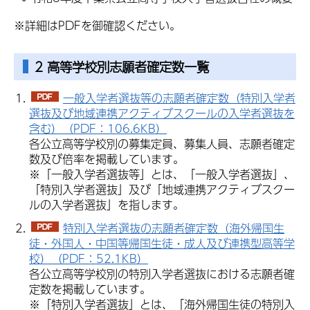
※詳細はPDFを御確認ください。
2 高等学校別志願者確定数一覧
一般入学者選抜等の志願者確定数（特別入学者
選抜及び地域連携アクティブスクールの入学者選抜を
含む）（PDF：106.6KB）
各公立高等学校別の募集定員、募集人員、志願者確定
数及び倍率を掲載しています。
※「一般入学者選抜等」とは、「一般入学者選抜」、
「特別入学者選抜」及び「地域連携アクティブスクー
ルの入学者選抜」を指します。
特別入学者選抜の志願者確定数（海外帰国生
徒・外国人・中国等帰国生徒・成人及び連携型高等学
校）（PDF：52.1KB）
各公立高等学校別の特別入学者選抜における志願者確
定数を掲載しています。
※「特別入学者選抜」とは、「海外帰国生徒の特別入