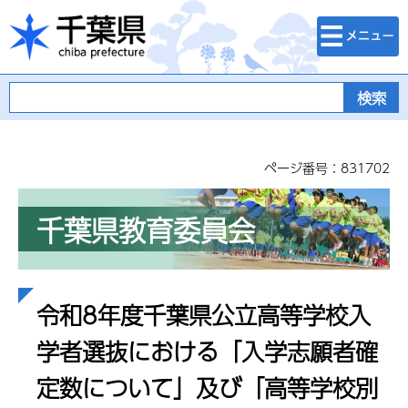
検索・メニュ
千葉県
ー
ページ番号：831702
千葉県教育委員会
令和8年度千葉県公立高等学校入
学者選抜における「入学志願者確
定数について」及び「高等学校別