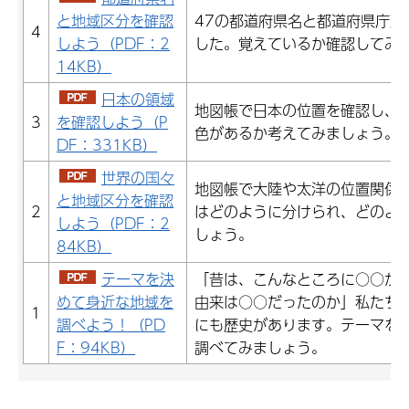
と地域区分を確認
47の都道府県名と都道府県庁所
4
しよう（PDF：2
した。覚えているか確認してみ
14KB）
日本の領域
地図帳で日本の位置を確認し、
3
を確認しよう（P
色があるか考えてみましょう。
DF：331KB）
世界の国々
地図帳で大陸や太洋の位置関係
と地域区分を確認
2
はどのように分けられ、どのよ
しよう（PDF：2
しょう。
84KB）
テーマを決
「昔は、こんなところに○○が
めて身近な地域を
由来は○○だったのか」私たち
1
調べよう！（PD
にも歴史があります。テーマを
F：94KB）
調べてみましょう。