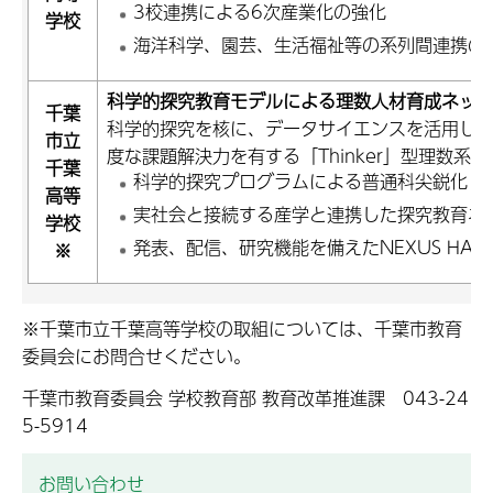
3校連携による6次産業化の強化
学校
海洋科学、園芸、生活福祉等の系列間連携の推
科学的探究教育モデルによる理数人材育成ネッ
千葉
科学的探究を核に、データサイエンスを活用し
市立
度な課題解決力を有する「Thinker」型理数系
千葉
科学的探究プログラムによる普通科尖鋭化
高等
実社会と接続する産学と連携した探究教育ネ
学校
発表、配信、研究機能を備えたNEXUS HALL
※
※千葉市立千葉高等学校の取組については、千葉市教育
委員会にお問合せください。
千葉市教育委員会 学校教育部 教育改革推進課 043-24
5-5914
お問い合わせ