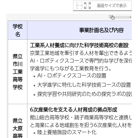
画面サイズで表示
学校
事業計画名及び内容
名
工業系人材養成に向けた科学技術高校の創設
京葉工業地域を牽引する人材を輩出できるよう
県立
AI・ロボティクスコースで専門的な学びを深化
市川
学進学にもつながる工業教育を行う。
工業
AI・ロボティクスコースの設置
高等
大学進学に特化した科学技術コースの設置
学校
探究学習や共同研究のための探究ラボの設置 
6次産業化を支える人材育成の拠点形成
館山総合高等学校・銚子商業高等学校と連携し
県立
と海業による地域創生を担う6次産業化人材を育
大原
陸上養殖施設のスマート化
高等