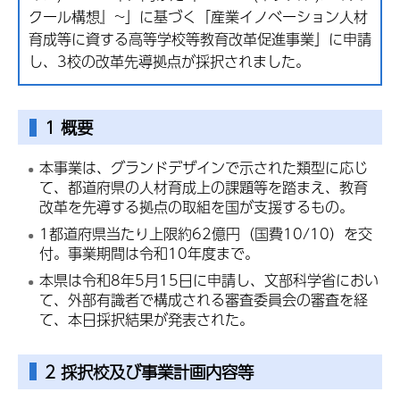
クール構想』~」に基づく「産業イノベーション人材
育成等に資する高等学校等教育改革促進事業」に申請
し、3校の改革先導拠点が採択されました。
1 概要
本事業は、グランドデザインで示された類型に応じ
て、都道府県の人材育成上の課題等を踏まえ、教育
改革を先導する拠点の取組を国が支援するもの。
1都道府県当たり上限約62億円（国費10/10）を交
付。事業期間は令和10年度まで。
本県は令和8年5月15日に申請し、文部科学省におい
て、外部有識者で構成される審査委員会の審査を経
て、本日採択結果が発表された。
2 採択校及び事業計画内容等