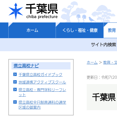
千葉県
ホーム
くらし・福祉・健康
教育
サイト内検索
ホーム
>
教育・
県立高校ナビ
千葉県立高校ガイドブック
更新日：令和7(20
地域連携アクティブスクール
県立高校・専門学科リーフレ
千葉県
ット
県立高校全日制普通科の通学
区域の御案内