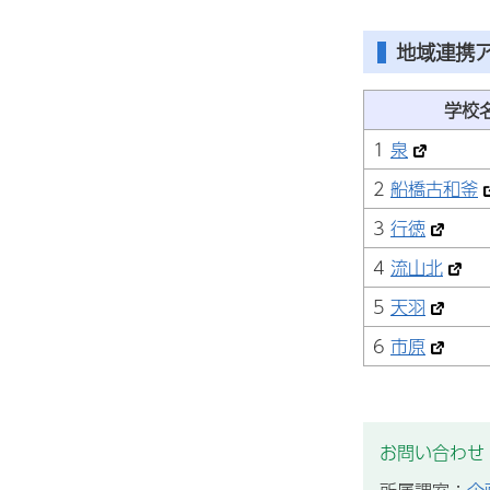
地域連携
学校名
1
泉
2
船橋古和釜
3
行徳
4
流山北
5
天羽
6
市原
お問い合わせ