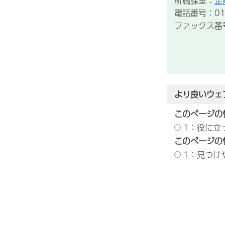
所属課室：
企
電話番号：012
ファックス番号：
より良いウェ
このページの
1：役に立
このページの
1：見つけ