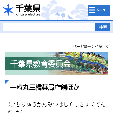
検索・メニュ
千葉県
ー
ページ番号：315023
千葉県教育委員会
一粒丸三橋薬局店舗ほか
（いちりゅうがんみつはしやっきょくてん
ぽほか）