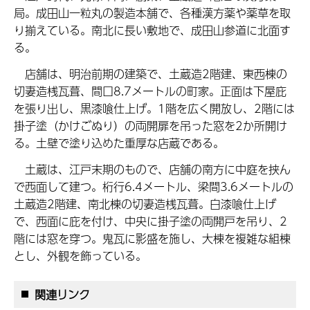
局。成田山一粒丸の製造本舗で、各種漢方薬や薬草を取
り揃えている。南北に長い敷地で、成田山参道に北面す
る。
店舗は、明治前期の建築で、土蔵造2階建、東西棟の
切妻造桟瓦葺、間口8.7メートルの町家。正面は下屋庇
を張り出し、黒漆喰仕上げ。1階を広く開放し、2階には
掛子塗（かけごぬり）の両開扉を吊った窓を2か所開け
る。土壁で塗り込めた重厚な店蔵である。
土蔵は、江戸末期のもので、店舗の南方に中庭を挟ん
で西面して建つ。桁行6.4メートル、梁間3.6メートルの
土蔵造2階建、南北棟の切妻造桟瓦葺。白漆喰仕上げ
で、西面に庇を付け、中央に掛子塗の両開戸を吊り、2
階には窓を穿つ。鬼瓦に影盛を施し、大棟を複雑な組棟
とし、外観を飾っている。
関連リンク