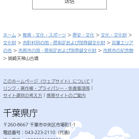
ホーム
>
教育・文化・スポーツ
>
歴史・文化
>
文化・文化財
>
文化財
>
市町村別の国・県指定および国登録文化財
>
京葉エリア
の市
>
市原市の国・県指定および国登録文化財
>
市原市の記念物
> 姉崎天神山古墳
このホームページ（ウェブサイト）について
リンク・著作権・プライバシー・免責事項等
サイト運営の考え方
携帯サイトのご案内
千葉県庁
〒260-8667 千葉市中央区市場町1-1
電話番号：043-223-2110（代表）