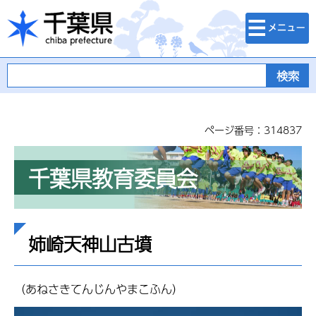
検索・メニュ
千葉県
ー
ページ番号：314837
千葉県教育委員会
姉崎天神山古墳
（あねさきてんじんやまこふん）