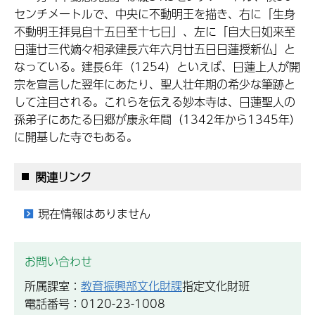
センチメートルで、中央に不動明王を描き、右に「生身
不動明王拝見自十五日至十七日」、左に「自大日如来至
日蓮廿三代嫡々相承建長六年六月廿五日日蓮授新仏」と
なっている。建長6年（1254）といえば、日蓮上人が開
宗を宣言した翌年にあたり、聖人壮年期の希少な筆跡と
して注目される。これらを伝える妙本寺は、日蓮聖人の
孫弟子にあたる日郷が康永年間（1342年から1345年）
に開基した寺でもある。
関連リンク
現在情報はありません
お問い合わせ
所属課室：
教育振興部文化財課
指定文化財班
電話番号：0120-23-1008