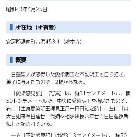
昭和43年4月25日
所在地（所有者）
安房郡鋸南町吉浜453-1（妙本寺）
概要
日蓮聖人が感得した愛染明王と不動明王を自ら描き、
弟子に与えたもので、2幅からなる。
「愛染感見記」（写真）は、縦31センチメートル、横
50センチメートルで、中央に愛染明王を描いたもので、
右に「生身愛染明王拝見正月一日日蝕之時」、左に「自
大日如来至日蓮廿三代嫡々相承建長六年廿五日日蓮授新
仏」と記されている。
一方「不動感見記」は縦31.3センチメートル、横50