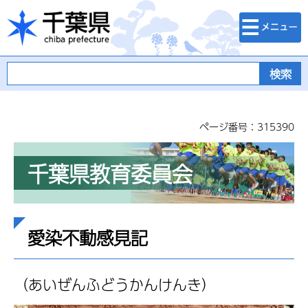
検索・メニュ
千葉県
ー
ページ番号：315390
千葉県教育委員会
愛染不動感見記
（あい
ぜんふどうかんけんき）