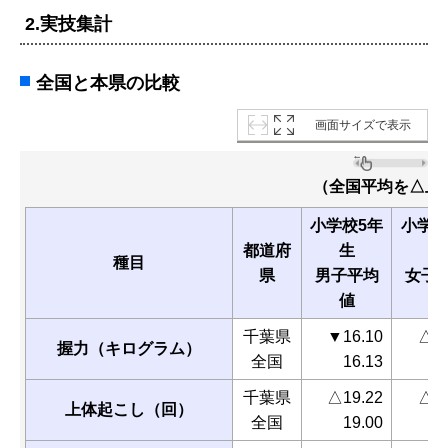
2.実技集計
全国と本県の比較
画面サイズで表示
（全国平均を△上
小学校5年
小学校
都道府
生
生
種目
県
男子平均
女子
値
値
千葉県
▼16.10
△16
握力（キログラム）
全国
16.13
1
千葉県
△19.22
△18
上体起こし（回）
全国
19.00
1