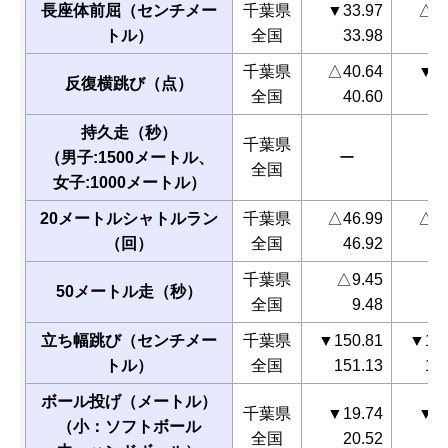
長座体前屈（センチメー
千葉県
▼33.97
△38
トル）
全国
33.98
3
千葉県
△40.64
▼38
反復横跳び（点）
全国
40.60
3
持久走（秒）
千葉県
（男子:1500メートル、
ー
ー
全国
女子:1000メートル）
20メートルシャトルラン
千葉県
△46.99
△37
（回）
全国
46.92
3
千葉県
△9.45
△9
50メートル走（秒）
全国
9.48
立ち幅跳び（センチメー
千葉県
▼150.81
▼144
トル）
全国
151.13
14
ボール投げ（メートル）
千葉県
▼19.74
▼12
（小：ソフトボール
全国
20.52
1