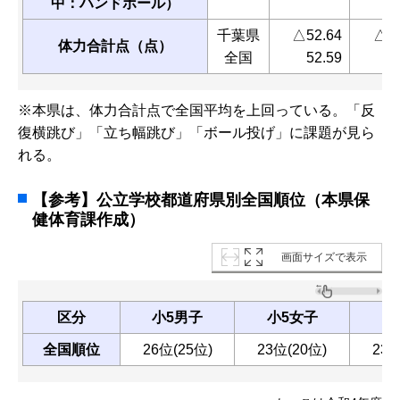
中：ハンドボール）
千葉県
△52.64
△54
体力合計点（点）
全国
52.59
5
※本県は、体力合計点で全国平均を上回っている。「反
復横跳び」「立ち幅跳び」「ボール投げ」に課題が見ら
れる。
【参考】公立学校都道府県別全国順位（本県保
健体育課作成）
画面サイズで表示
区分
小5男子
小5女子
中
全国順位
26位(25位)
23位(20位)
23位