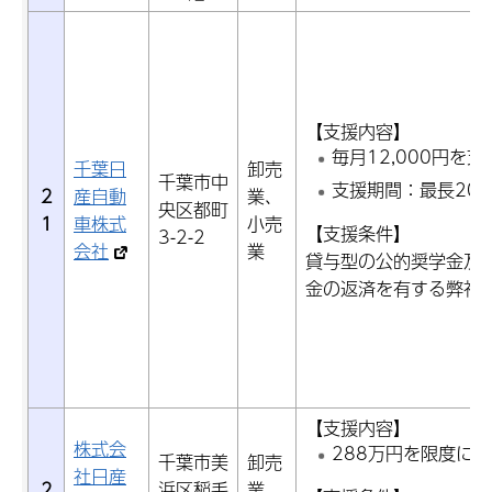
【支援内容】
毎月12,000円を
千葉日
卸売
千葉市中
支援期間：最長20
2
産自動
業、
央区都町
1
車株式
小売
【支援条件】
3-2-2
会社
業
貸与型の公的奨学金及
金の返済を有する弊社
【支援内容】
株式会
288万円を限度に
千葉市美
卸売
社日産
2
浜区稲毛
業、