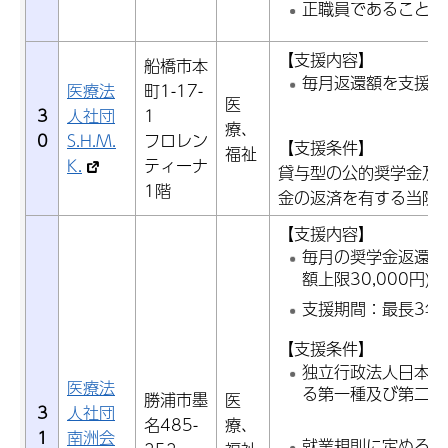
正職員であること
【支援内容】
船橋市本
毎月返還額を支援
医療法
町1-17-
医
3
人社団
1
療、
0
S.H.M.
フロレン
【支援条件】
福祉
K.
ティーナ
貸与型の公的奨学金及
1階
金の返済を有する当院
【支援内容】
毎月の奨学金返還額
額上限30,000円)
支援期間：最長3年
【支援条件】
独立行政法人日本学
医療法
る第一種及び第二種
勝浦市墨
医
3
人社団
名485-
療、
1
南洲会
就業規則に定める