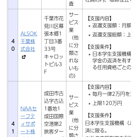
査
サー
千葉市花
【支援内容】
ビス
返還支援額：月額上限
見川区幕
業
ALSOK
張本郷1
返還支援総額：上限1,
（他
4
千葉株
丁目3番
に分
【支援条件】
0
式会社
33号
類さ
日本学生支援機構の
キャロッ
れな
学金の返済を有する
トビル3
る任用資格ごとの上
いも
F
の）
【支援内容】
成田市古
毎月一律2万円を支
サー
込字古込
上限120万円
ビス
NAAセ
1番地1
業
【支援条件】
ーフテ
成田国際
（他
日本学生支援機構（JA
4
ィサポ
空港第2
に分
済に限る。
1
ート株
旅客ター
類さ