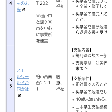
奨学金を借受けて進
4
もの未
T 202
福祉
を卒業・修了してい
来
奨学金の借受人名義
※松戸市
こと。
と鎌ケ谷
奨学金を自ら返還し
市を中心
ら返還支援を受けて
に事業所
を運営
【支援内容】
毎月返還額の一部ま
支援期間：対象者の
末まで
スモー
ルワー
柏市高南
医
【支援条件】
3
ルド合
台2-2-1
療、
正社員であること
5
同会社
1
福祉
奨学金の返還をして
40歳未満であるこ
日本学生支援機構が