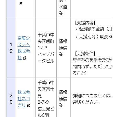
給・
水道
業
【支援内容】
返済額の全額（月額上
千葉市中
支援期間：最長36
京葉シ
央区新町
情報
1
ステム
17-3
通信
9
株式会
【支援条件】
ハマダパ
業
社
貸与型の奨学金及び学
ークビル
間問わず。ただし社員
ること）
千葉市中
央区富士
株式会
情報
2
見
詳細につきましては、
社ネコ
通信
0
2-7-9
連絡ください。
カリ
業
富士見ビ
ル6階