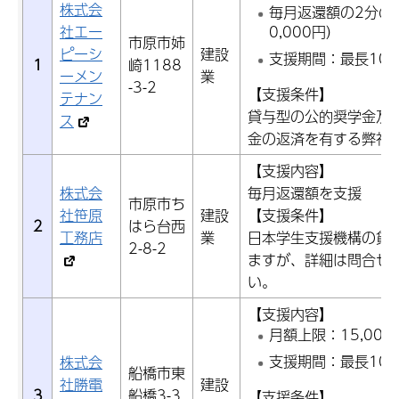
株式会
毎月返還額の2分の
社エー
0,000円）
市原市姉
ピーシ
建設
支援期間：最長10
1
崎1188
ーメン
業
-3-2
【支援条件】
テナン
貸与型の公的奨学金及
ス
金の返済を有する弊社
【支援内容】
株式会
毎月返還額を支援
市原市ち
社笹原
建設
【支援条件】
2
はら台西
工務店
業
日本学生支援機構の貸
2-8-2
ますが、詳細は問合せ
い。
【支援内容】
月額上限：15,000
支援期間：最長10
株式会
船橋市東
社勝電
建設
3
船橋3-3
【支援条件】