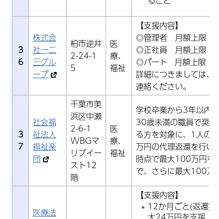
ること
【支援内容】
株式会
◎管理者 月額上限 20
柏市逆井
医
3
社一二
◎正社員 月額上限 10
2-24-1
療、
6
三グル
◎パート 月額上限 5
5
福祉
ープ
詳細につきましては、
連絡ください。
千葉市美
学校卒業から3年以内
浜区中瀬
社会福
30歳未満の職員で奨
2-6-1
医
3
祉法人
る方を対象に、1人の職
WBGマ
療、
7
福祉楽
万円の代理返還を行い
リブイー
福祉
団
時点で最大100万円を
スト12
で、さらに最大100万
階
【支援内容】
12か月ごと(返還実
医療法
大24万円を支援