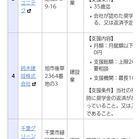
ユニテ
業
9-16
35歳迄
ク
会社が認めた奨学金
る、又は返済予定の
【支援内容】
月額：月賦額以下とし
0円
支援総額：上限20
鈴木建
旭市後草
要相談
建設
4
設株式
2364番
支援機関：最長10
業
会社
地の3
【支援条件】当社の社
時に奨学金の返済があ
っていること。又は入
であること。
千葉グ
千葉市緑
リーン