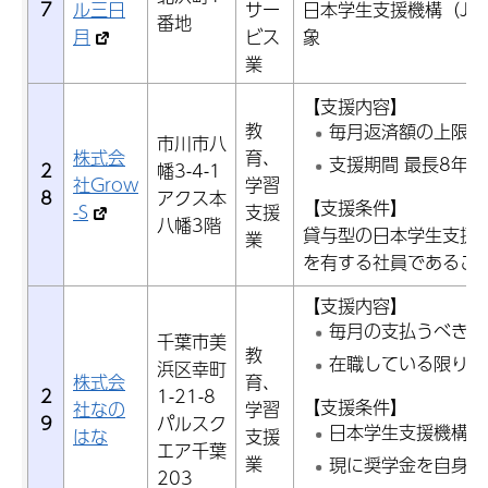
7
ル三日
サー
日本学生支援機構（JA
番地
月
ビス
象
業
【支援内容】
教
毎月返済額の上限15
市川市八
株式会
育、
支援期間 最長8年間
2
幡3-4-1
社Grow
学習
8
アクス本
【支援条件】
-S
支援
八幡3階
貸与型の日本学生支援
業
を有する社員であるこ
【支援内容】
毎月の支払うべき返
千葉市美
教
在職している限り支
浜区幸町
株式会
育、
2
1-21-8
【支援条件】
社なの
学習
9
パルスク
日本学生支援機構の
はな
支援
エア千葉
業
現に奨学金を自身で
203