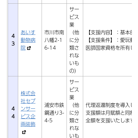
サー
ビス
業
あいす
市川市南
（他
【支援内容】：基本的
4
動物病
八幡2-1
に分
【支援条件】：愛玩動
3
院
6-14
類さ
医師国家資格を所有し
れな
いも
の）
サー
ビス
株式会
業
社セブ
浦安市鉄
（他
代理返還制度を導入し
4
ンサー
鋼通り3-
に分
支援額は月賦額と同額
4
ビス企
4-5
類さ
全額を支援いたします
画装飾
れな
いも