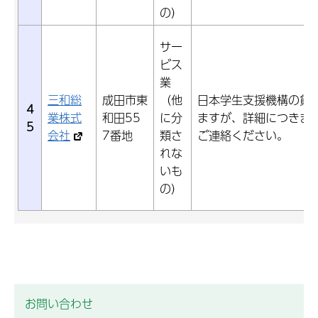
の）
サー
ビス
業
三和総
成田市東
（他
日本学生支援機構の貸
4
業株式
和田55
に分
ますが、詳細につきま
5
会社
7番地
類さ
ご連絡ください。
れな
いも
の）
お問い合わせ