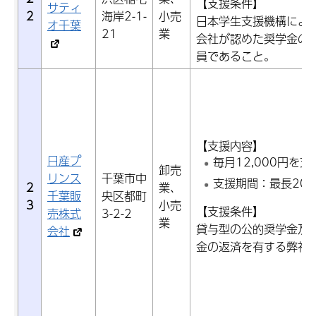
【支援条件】
サティ
2
海岸2-1-
小売
日本学生支援機構によ
オ千葉
21
業
会社が認めた奨学金の
員であること。
【支援内容】
日産プ
毎月12,000円を
卸売
リンス
千葉市中
支援期間：最長20
2
業、
千葉販
央区都町
3
小売
【支援条件】
売株式
3-2-2
業
貸与型の公的奨学金及
会社
金の返済を有する弊社