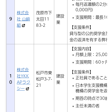
毎月返還額の2分の
0,000円）
株式会
茂原市下
建設
支援期間：最長10
9
社 山﨑
太田11
業
組
83-2
【支援条件】
貸与型の公的奨学金及
金の返済を有する弊社
【支援内容】
月額上限：25,000
支援期間：60ヶ月
株式会
【支援条件】
松戸市東
1
社YKK
建設
正社員であること
松戸3-7-
0
APラク
業
21
日本学生支援機構も
シー
機構の奨学金を返還
期首の時点で30歳
主任未満の者