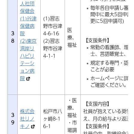
人社団
毎年各自申請し審議
保健会
間中に最大5回申請
(1)谷津
(1)習志
更に5回申請可)
保健病
野市谷津
医
3
院
4-6-16
療、
【支援条件】
8
(2)東京
(2)習志
福祉
常勤の看護師、理学
湾岸リ
野市谷津
士、言語聴覚士、薬
ハビリ
4-1-1
規定する専門・認定
テーシ
ことが必要
ョン病
院
ホームページに詳細
ご確認ください。
・医
【支援内容】
療、
株式会
松戸市八
社員が抱えている奨学
3
福祉
社リノ
ヶ崎8-1
え、月の給与より返済
9
・市
キノ
6-1
【支援条件】
場調
社員の内、取締役会で