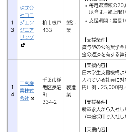
毎月返還額の20,0
株式会
以降は月額上限10,
社コモ
支援期間：最長10
1
ダエン
柏市根戸
製造
3
ジニア
433
業
リング
【支援条件】
貸与型の公的奨学金及
金の返済を有する弊社
【支援内容】
日本学生支援機構より
千葉市稲
入れている社員に対する
二宮産
1
毛区長沼
製造
円）例：25,000円／
業株式
4
町
業
会社
334-2
【支援条件】
新卒求人から入社した
（中途採用で入社した
【支援内容】