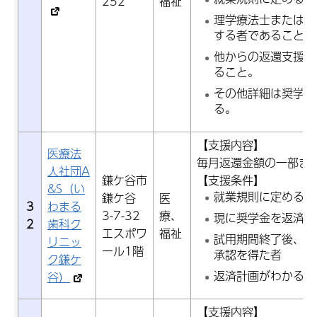
252
福祉
理学療法士または作
する者であること
他からの返還支援を
ること。
その他詳細は奨学金
る。
【支援内容】
医療法
毎月返還金額の一部ま
人社団A
鎌ケ谷市
【支援条件】
&S（い
就業規則に定める正
鎌ケ谷
医
3
わまる
3-7-32
療、
現に奨学金を返済し
2
歯科ク
エスポワ
福祉
試用期間終了後、理
リニッ
ール1階
承認を得た者
ク鎌ケ
返済計画がわかる書
谷）
【支援内容】