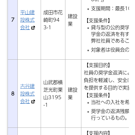
支援期間：最長10
平山建
成田市花
建設
7
設株式
崎町94
【支援条件】
業
会社
3-1
貸与型の公的奨学金
学金の返済を有する
弊社社員であること
対象者は役員会の承
【支援目的】
社員の奨学金返済によ
負担を軽減し、安全に
山武郡横
古谷建
を提供する目的で実施
芝光町栗
建設
8
設株式
【支援条件】
山3195
業
会社
当社への入社を希望
-1
奨学金の返済残額を
行っているもの。
【支援内容】