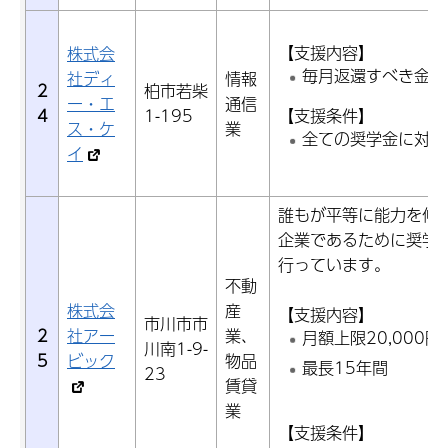
【支援内容】
株式会
毎月返還すべき金額
社ディ
情報
2
柏市若柴
ー・エ
通信
4
1-195
【支援条件】
ス・ケ
業
全ての奨学金に対し
イ
誰もが平等に能力を伸
企業であるために奨学
行っています。
不動
株式会
産
【支援内容】
市川市市
2
社アー
業、
月額上限20,000円
川南1-9-
5
ビック
物品
最長15年間
23
賃貸
業
【支援条件】