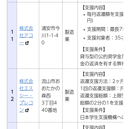
【支援内容】
毎月返還額を支援（月
円）
株式会
浦安市今
支援期間：最長7年
1
製造
社アコ
川1-1-4
支援対象者：35才
1
業
ー
0
【支援条件】
貸与型の公的奨学金及
金の返済を有する弊社
【支援内容】
株式会
流山市お
返還支援方法：2ヶ月
社エス
おたかの
1回の返還支援額：月
1
製造
シー・
森西
返還支援総額：上限50
2
業
プレコ
3丁目4
総額の2分の1を支援
ン
40番地
【支援条件】
日本学生支援機構への
【支援内容】