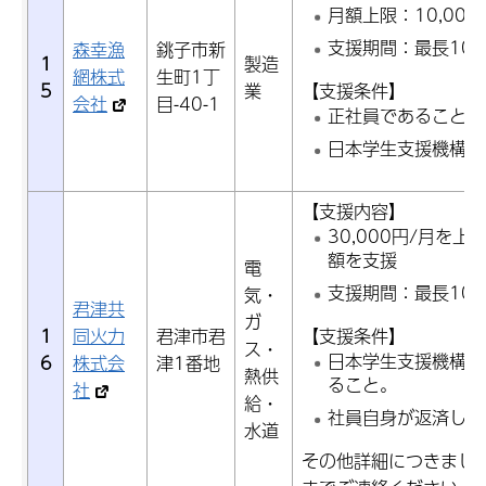
月額上限：10,000
支援期間：最長10
森幸漁
銚子市新
1
製造
網株式
生町1丁
5
業
【支援条件】
会社
目-40-1
正社員であること
日本学生支援機構の
【支援内容】
30,000円/月を
額を支援
電
支援期間：最長10
気・
君津共
ガ
1
同火力
君津市君
【支援条件】
ス・
日本学生支援機構へ
6
株式会
津1番地
熱供
ること。
社
給・
社員自身が返済して
水道
その他詳細につきまし