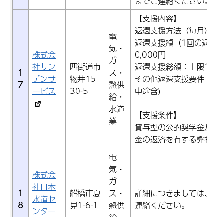
までご連絡ください。
【支援内容】
返還支援方法（毎月）
電
返還支援額（1回の返
気・
株式会
0,000円
ガ
社サン
四街道市
返還支援総額：上限19
1
ス・
デンサ
物井15
その他返還支援要件：入
7
熱供
ービス
30-5
中途含)
給・
水道
【支援条件】
業
貸与型の公的奨学金及
金の返済を有する弊社
電
気・
株式会
ガ
社日本
1
船橋市夏
ス・
詳細につきましては、
水道セ
8
見1-6-1
熱供
連絡ください。
ンター