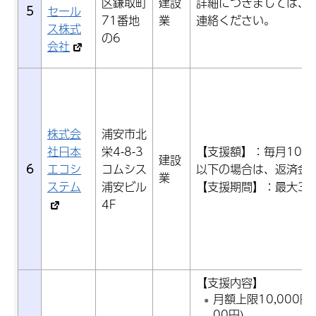
区鎌取町
建設
詳細につきましては、
5
セール
71番地
業
連絡ください。
ス株式
の6
会社
株式会
浦安市北
社日本
栄4-8-3
【支援額】：毎月10,
建設
6
エコシ
コムシス
以下の場合は、返済金
業
ステム
浦安ビル
【支援期間】：最大3
4F
【支援内容】
月額上限10,000円を
00円)