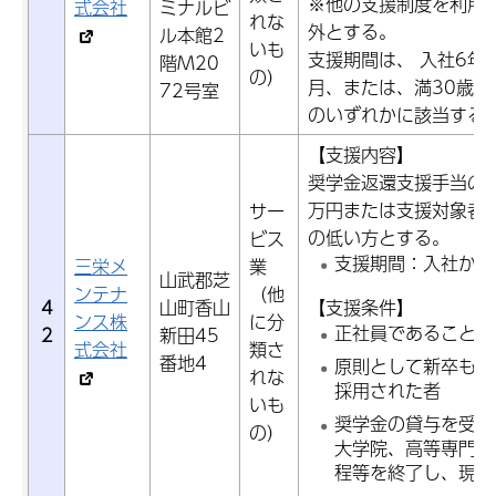
※他の支援制度を利用
式会社
ミナルビ
れな
外とする。
ル本館2
いも
支援期間は、 入社6年
階M20
の）
月、または、満30歳
72号室
のいずれかに該当する
【支援内容】
奨学金返還支援手当の支
万円または支援対象者
サー
の低い方とする。
ビス
支援期間：入社から
三栄メ
業
山武郡芝
ンテナ
（他
4
山町香山
【支援条件】
ンス株
に分
正社員であること
2
新田45
式会社
類さ
番地4
原則として新卒もし
れな
採用された者
いも
奨学金の貸与を受け
の）
大学院、高等専門学
程等を終了し、現に