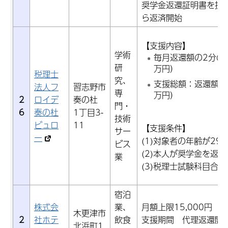
奨学金返還証明書を提
ら返済開始
【支援内容】
学術
毎月返還額の2分の
研
万円）
税理士
究、
支援総額：返還額の
法人フ
習志野市
専
万円）
2
ロイデ
奏の杜
門・
6
奏の杜
1丁目3-
技術
ビュロ
11
【支援条件】
サー
ー
(1)対象者の年齢が29
ビス
(2)本人が奨学金を返
業
(3)税理士試験科目合格
宿泊
株式会
業、
月額上限15,000円
木更津市
2
社ホテ
飲食
支援期間 代理返還開
北浜町1