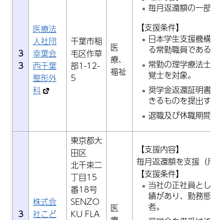
毎月返還額の一部を
【支援条件】
医療法
日本学生支援機構の
人社団
千葉市稲
医
る常勤職員であるこ
3
幸葉会
毛区作草
療、
常勤の理学療法士、
3
西千葉
部1-12-
福祉
覚士を対象。
整形外
5
奨学金返還証明書等
科
きるものを提出する
退職及び休職期間は
東京都大
【支援内容】
田区
毎月返還額を支援（月額
北千束二
【支援条件】
丁目15
当社の正社員として
番18号
績があり、勤務態度
株式会
SENZO
者。
医
3
社こど
KU FLA
療、