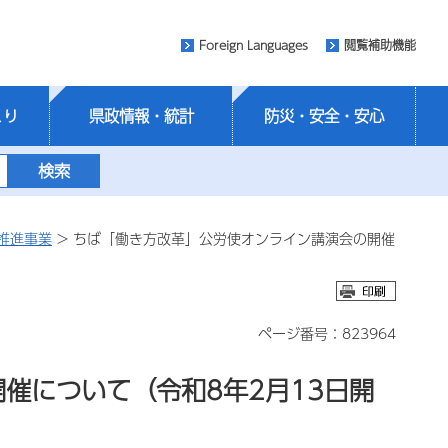
Foreign Languages
閲覧補助機能
くり
県政情報・統計
防災・安全・安心
推進事業
> ちば「働き方改革」公労使オンライン講演会の開催
ページ番号：823964
催について（令和8年2月13日開