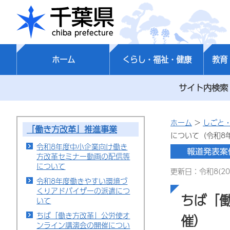
千葉県
ホーム
くらし・福祉・健康
教育
サイト内検索
ホーム
>
しごと
「働き方改革」推進事業
について（令和8年
令和8年度中小企業向け働き
方改革セミナー動画の配信等
について
更新日：令和8(20
令和8年度働きやすい環境づ
くりアドバイザーの派遣につ
ちば「
いて
ちば「働き方改革」公労使オ
催）
ンライン講演会の開催につい