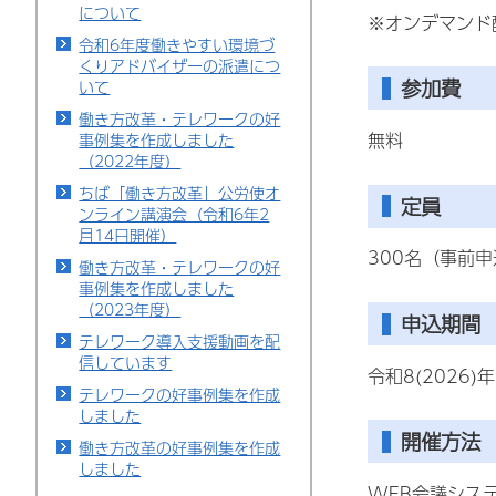
について
※オンデマンド配
令和6年度働きやすい環境づ
くりアドバイザーの派遣につ
参加費
いて
働き方改革・テレワークの好
無料
事例集を作成しました
（2022年度）
ちば「働き方改革」公労使オ
定員
ンライン講演会（令和6年2
月14日開催）
300名（事前
働き方改革・テレワークの好
事例集を作成しました
（2023年度）
申込期間
テレワーク導入支援動画を配
信しています
令和8(2026
テレワークの好事例集を作成
しました
開催方法
働き方改革の好事例集を作成
しました
WEB会議シス