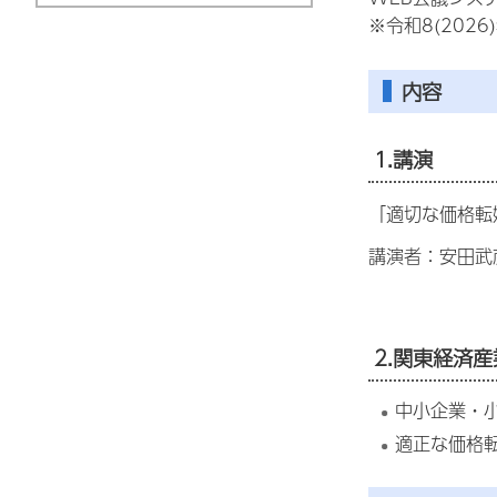
※令和8(202
内容
1.講演
「適切な価格転
講演者：
安田
武
2.関東経済
中小企業・
適正な価格