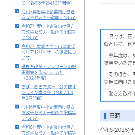
て（令和8年2月13日開催）
令和7年度中小企業向け働き
方改革セミナー動画について
令和7年度中小企業向け働き
方改革セミナー動画の配信等
県では、国、
について
環として、例
令和7年度働きやすい環境づ
くりアドバイザーの派遣につ
今年度は、東
いて
講演をいただ
働き方改革・テレワークの好
事例集を作成しました
そのほか、関
（2024年度）
実現に向けた
ちば「働き方改革」公労使オ
ンライン講演会（令和7年3
働き方改革や
月3日開催）
令和6年度中小企業向け働き
方改革セミナー動画の配信等
日時
について
令和6年度中小企業向け働き
令和8(2026
方改革セミナー動画の配信等