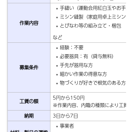
手縫い（運動会用紅白玉やお手玉
ミシン縫製（家庭用卓上ミシン使
作業内容
とびなわ等の組み立て・梱包
など
経験：不要
必要器具：有（貸与無料）
手先が器用な方
募集条件
細かい作業の得意な方
物づくりが好きで根気のある方
5円から150円
工賃の額
※作業内容、内職の種類により工賃
納期
3日から7日
事業者