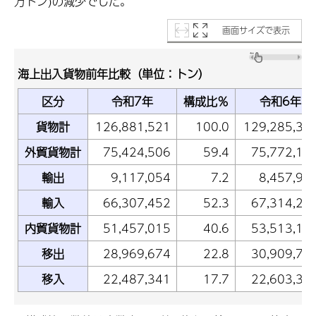
万トン)の減少でした。
画面サイズで表示
海上出入貨物前年比較（単位：トン）
区分
令和7年
構成比％
令和6年
貨物計
126,881,521
100.0
129,285,36
外貿貨物計
75,424,506
59.4
75,772,19
輸出
9,117,054
7.2
8,457,95
輸入
66,307,452
52.3
67,314,24
内貿貨物計
51,457,015
40.6
53,513,17
移出
28,969,674
22.8
30,909,77
移入
22,487,341
17.7
22,603,39