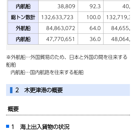
内航船
38,809
92.3
40,1
総トン数計
132,633,723
100.0
132,719,34
外航船
84,863,072
64.0
84,655,0
内航船
47,770,651
36.0
48,064,2
※外航船…外国貿易のため、日本と外国の間を往来する
船舶
内航船…国内航路を往来する船舶
2 木更津港の概要
概要
1 海上出入貨物の状況