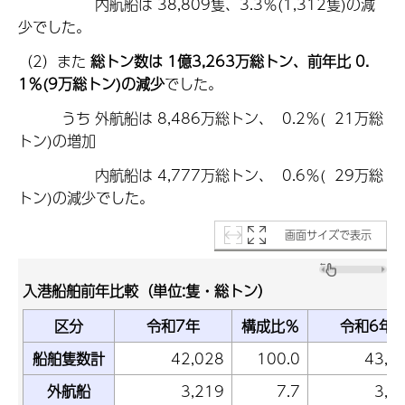
内航船は 38,809隻、3.3％(1,312隻)の減
少でした。
（2）また
総トン数は 1億3,263万総トン、前年比 0.
1％(9万総トン)の減少
でした。
うち 外航船は 8,486万総トン、 0.2％( 21万総
トン)の増加
内航船は 4,777万総トン、 0.6％( 29万総
トン)の減少でした。
画面サイズで表示
入港船舶前年比較（単位:隻・総トン）
区分
令和7年
構成比％
令和6年
船舶隻数計
42,028
100.0
43,3
外航船
3,219
7.7
3,2