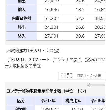
輸出
22,419
24.6
24,568
輸入
16,646
18.2
16,810
内貿貨物計
52,202
57.2
48,534
移出
24,301
26.6
20,933
移入
27,901
30.6
27,601
※取扱個数は実入り・空の合計
（TEUとは、20フィート（コンテナの長さ）換算のコン
テナ取扱個数の単位）
画面サイズで表示
コンテナ貨物取扱重量前年比較（単位：トン）
区分
令和7年
構成比％
令和6年
貨物計
739,672
100.0
715,423