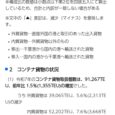
※構成比の数値は小数点以下第2位を四捨五入にて算出
しているため、合計と内訳が一致しない場合がある
※文中の「▲」表記は、減少（マイナス）を意味しま
す。
外貿貨物…直接外国の港と取引のあった出入貨物
内貿貨物…外貿貨物以外のもの
移出…千葉港から国内の港へ輸送された貨物
移入…国内の港から千葉港へ輸送された貨物
2 コンテナ貨物の状況
（1）令和7年の
コンテナ貨物取扱個数は、91,267TE
U、前年比 1.5％(1,355TEU)の増加
でした。
うち 外貿貨物は 39,065TEU、5.6％(2,313TE
U)の減少
内貿貨物は 52,202TEU、7.6％(3,668TE