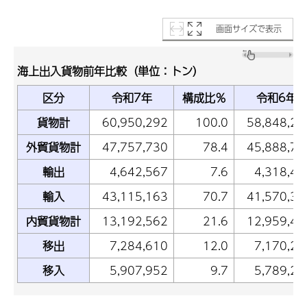
画面サイズで表示
海上出入貨物前年比較（単位：トン）
区分
令和7年
構成比％
令和6年
貨物計
60,950,292
100.0
58,848,28
外貿貨物計
47,757,730
78.4
45,888,78
輸出
4,642,567
7.6
4,318,41
輸入
43,115,163
70.7
41,570,37
内貿貨物計
13,192,562
21.6
12,959,49
移出
7,284,610
12.0
7,170,22
移入
5,907,952
9.7
5,789,27