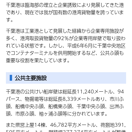
千葉港は臨海部の埋立と企業誘致により発展してきた港
であり、現在では我が国有数の港湾貨物量を誇っていま
す。
千葉港は工業港として発展した経緯から企業専用施設が
多く、港湾取扱貨物量の92％が企業専用岸壁で取り扱わ
れている状態です。しかし、平成6年6月に千葉中央地区
でコンテナターミナルを供用開始するなど、公共ふ頭も
重要な役割を果たしています。
公共主要施設
千葉港の公共けい船岸壁は総延長11,240メートル、94
バース、物揚場等は総延長8,339メートルあり、市川ふ
頭、船橋中央ふ頭、船橋東ふ頭、千葉中央ふ頭、出洲ふ
頭、市原ふ頭、袖ヶ浦ふ頭等に分かれています。
また県営上屋14棟、46,782平方メートル、荷捌地391,