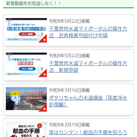
新着動画をお見逃しなく！！
令和8年5月22日掲載
千葉県営水道マイポータルの操作方
法 お客様番号紐付け申請
令和8年5月22日掲載
千葉県営水道マイポータルの操作方
法 新規登録
令和8年3月16日掲載
ポタリちゃんの水道講座「高度浄水
処理編」
令和8年2月19日掲載
実はカンタン！献血の手順を知ろう