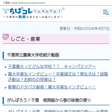
千葉県
Chiba Prefectural Government
ちばコレchannel ～千葉県の動画
メニ
ュー
を皆さまへお届けします～
更新日：令和6(2024)年4月1日
しごと・産業
千葉県立農業大学校紹介動画
千葉農大ってどんな学校？？ キャンパスツアー
農大卒業生インタビュー！卒業論文は？寮生活は？就職
活動は？お勧めの授業は？
衝撃のドタバタ劇場！農大卒業生インタビュー！
がんばろう！千葉 南房総から春の味覚の便り
がんばろう！千葉 南房総から春の味覚の便り～千葉県