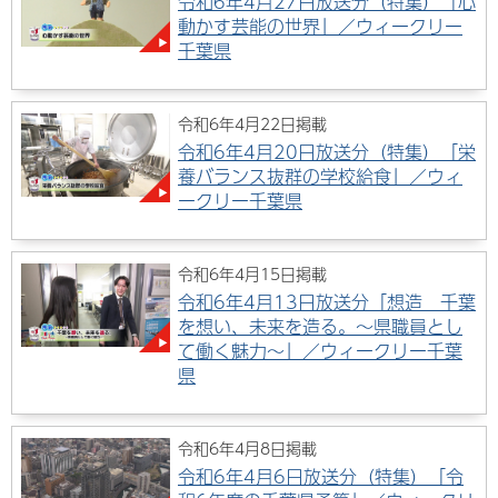
令和6年4月27日放送分（特集）「心
動かす芸能の世界」／ウィークリー
千葉県
令和6年4月22日掲載
令和6年4月20日放送分（特集）「栄
養バランス抜群の学校給食」／ウィ
ークリー千葉県
令和6年4月15日掲載
令和6年4月13日放送分「想造 千葉
を想い、未来を造る。～県職員とし
て働く魅力～」／ウィークリー千葉
県
令和6年4月8日掲載
令和6年4月6日放送分（特集）「令