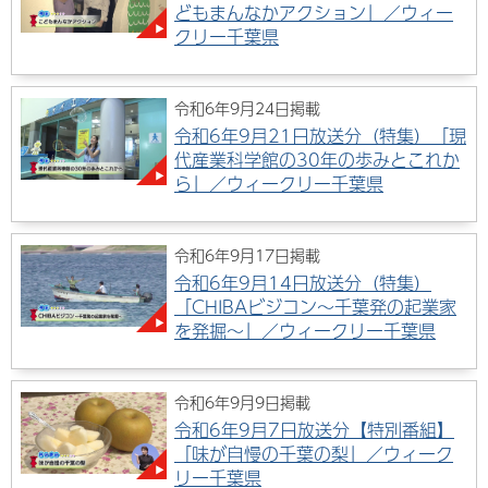
どもまんなかアクション」／ウィー
クリー千葉県
令和6年9月24日掲載
令和6年9月21日放送分（特集）「現
代産業科学館の30年の歩みとこれか
ら」／ウィークリー千葉県
令和6年9月17日掲載
令和6年9月14日放送分（特集）
「CHIBAビジコン～千葉発の起業家
を発掘～」／ウィークリー千葉県
令和6年9月9日掲載
令和6年9月7日放送分【特別番組】
「味が自慢の千葉の梨」／ウィーク
リー千葉県