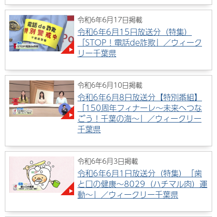
令和6年6月17日掲載
令和6年6月15日放送分（特集）
「STOP！電話de詐欺」／ウィーク
リー千葉県
令和6年6月10日掲載
令和6年6月8日放送分【特別番組】
「150周年フィナーレ～未来へつな
ごう！千葉の海～」／ウィークリー
千葉県
令和6年6月3日掲載
令和6年6月1日放送分（特集）「歯
と口の健康～8029（ハチマル肉）運
動～」／ウィークリー千葉県