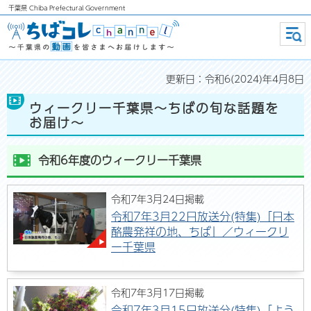
千葉県
Chiba Prefectural Government
ちばコレchannel ～千葉県の動画
メニ
ュー
を皆さまへお届けします～
更新日：令和6(2024)年4月8日
ウィークリー千葉県～ちばの旬な話題を
お届け～
令和6年度のウィークリー千葉県
令和7年3月24日掲載
令和7年3月22日放送分(特集)「日本
酪農発祥の地、ちば」／ウィークリ
ー千葉県
令和7年3月17日掲載
令和7年3月15日放送分(特集)「よう