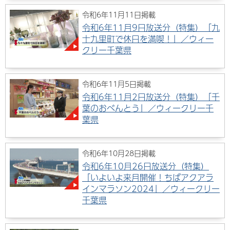
令和6年11月11日掲載
令和6年11月9日放送分（特集）「九
十九里町で休日を満喫！」／ウィー
クリー千葉県
令和6年11月5日掲載
令和6年11月2日放送分（特集）「千
葉のおべんとう」／ウィークリー千
葉県
令和6年10月28日掲載
令和6年10月26日放送分（特集）
「いよいよ来月開催！ちばアクアラ
インマラソン2024」／ウィークリー
千葉県