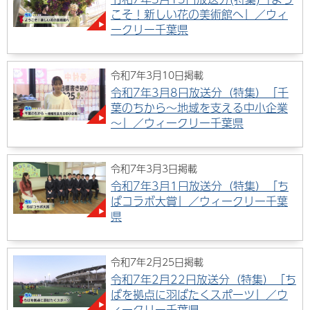
こそ！新しい花の美術館へ」／ウィ
ークリー千葉県
令和7年3月10日掲載
令和7年3月8日放送分（特集）「千
葉のちから～地域を支える中小企業
～」／ウィークリー千葉県
令和7年3月3日掲載
令和7年3月1日放送分（特集）「ち
ばコラボ大賞」／ウィークリー千葉
県
令和7年2月25日掲載
令和7年2月22日放送分（特集）「ち
ばを拠点に羽ばたくスポーツ」／ウ
ィークリー千葉県