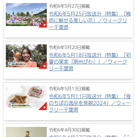
令和6年5月27日掲載
令和6年5月25日放送分（特集）「梅
雨に魅せる美しい花」／ウィークリ
ー千葉県
令和6年5月20日掲載
令和6年5月18日放送分（特集）「初
夏の果実「房州びわ」」／ウィーク
リー千葉県
令和6年5月13日掲載
令和6年5月11日放送分（特集）「食
のちばの逸品を発掘2024」／ウィー
クリー千葉県
令和6年4月30日掲載