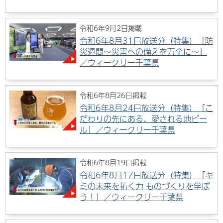
令和6年9月2日掲載
令和6年8月31日放送分（特集）「防
災週間～災害への備えを万全に～」
／ウィークリー千葉県
令和6年8月26日掲載
令和6年8月24日放送分（特集）「こ
だわりの先にある、愛される地ビー
ル」／ウィークリー千葉県
令和6年8月19日掲載
令和6年8月17日放送分（特集）「キ
ミの未来を拓く力 ものづくりを学ぼ
う！」／ウィークリー千葉県