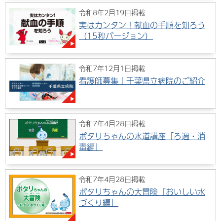
令和8年2月19日掲載
実はカンタン！献血の手順を知ろう
（15秒バージョン）
令和7年12月1日掲載
看護師募集｜千葉県立病院のご紹介
令和7年4月28日掲載
ポタリちゃんの水道講座「ろ過・消
毒編」
令和7年4月28日掲載
ポタリちゃんの大冒険「おいしい水
づくり編」