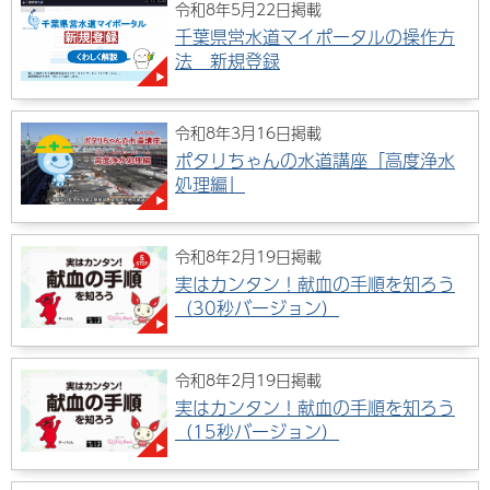
令和8年5月22日掲載
千葉県営水道マイポータルの操作方
法 新規登録
令和8年3月16日掲載
ポタリちゃんの水道講座「高度浄水
処理編」
令和8年2月19日掲載
実はカンタン！献血の手順を知ろう
（30秒バージョン）
令和8年2月19日掲載
実はカンタン！献血の手順を知ろう
（15秒バージョン）