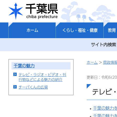
千葉県
ホーム
くらし・福祉・健康
教育
サイト内検索
ホーム
>
県政情
千葉の魅力
テレビ・ラジオ・ビデオ・刊
更新日：令和6(20
行物などによる魅力の紹介
チーバくんの広場
テレビ
千葉の魅力
千葉の魅力