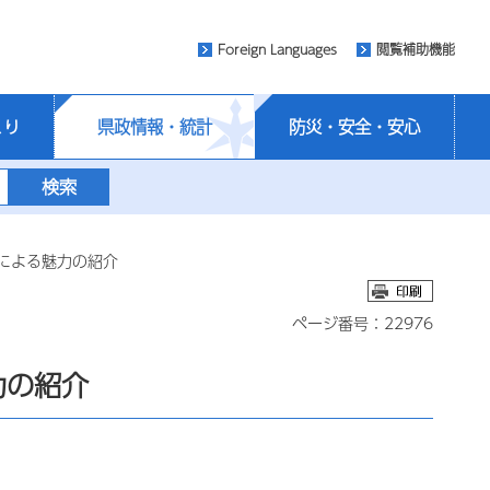
Foreign Languages
閲覧補助機能
くり
県政情報・統計
防災・安全・安心
による魅力の紹介
ページ番号：22976
力の紹介